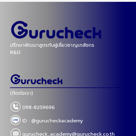
ปรึกษาพัฒนาสูตรกับผู้เชี่ยวชาญเภสัชกร
R&D
(ติดต่อเรา)
098-8259696
ID : @gurucheckacademy
gurucheck_academy@gurucheck.co.th