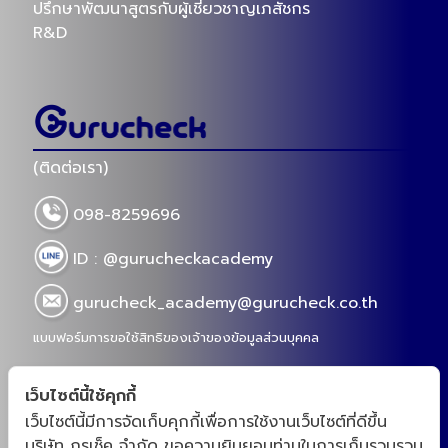
ปรึกษาพัฒนาสูตรกับผู้เชี่ยวชาญเภสัชกร
R&D
(ติดต่อเรา)
098-8259696
ID : @gurucheckacademy
gurucheck_academy@gurucheck.co.th
แบบฟอร์มการขอใช้สิทธิของเจ้าของข้อมูลส่วนบุคคล
เว็บไซต์นี้ใช้คุกกี้
เว็บไซต์นี้มีการจัดเก็บคุกกี้เพื่อการใช้งานเว็บไซต์ที่ดีขึ้น
“กูรูเช็คสร้างชุมชนสำหรับเจ้าของเเบรนด์ และโรงงาน
บริษัท กูรูเช็ค จำกัด ขอความยินยอมท่านในการเก็บรวบรวม