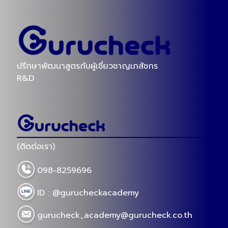
ปรึกษาพัฒนาสูตรกับผู้เชี่ยวชาญเภสัชกร
R&D
(ติดต่อเรา)
098-8259696
ID : @gurucheckacademy
gurucheck_academy@gurucheck.co.th