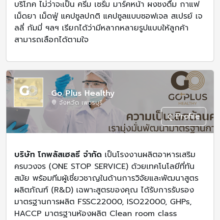
บริโภค ไม่ว่าจะเป็น ครีม เซรั่ม มาร์คหน้า ผงชงดื่ม กาแฟ
เม็ดยา เม็ดฟู่ แคปซูลปกติ แคปซูลแบบซอฟเจล สเปรย์ เจ
ลลี่ กัมมี่ ฯลฯ เรียกได้ว่ามีหลากหลายรูปแบบให้ลูกค้า
สามารถเลือกได้ตามใจ
Go Plus Healthy
จังหวัด เพชรบุรี
ดู Profile
บริษัท โกพลัสเฮลธี จำกัด
เป็นโรงงานผลิตอาหารเสริม
ครบวงจร (ONE STOP SERVICE) ด้วยเทคโนโลยีที่ทัน
สมัย พร้อมทีมผู้เชี่ยวชาญในด้านการวิจัยและพัฒนาสูตร
ผลิตภัณฑ์ (R&D) เฉพาะสูตรของคุณ ได้รับการรับรอง
มาตรฐานการผลิต FSSC22000, ISO22000, GHPs,
HACCP มาตรฐานห้องผลิต Clean room class