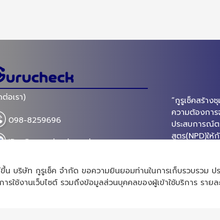
ดต่อเรา)
“กูรูเช็คสร้า
ความต้องการจร
098-8259696
ประสบการณ์ตรงใ
สูตร(NPD)ให้ก
ID : @gurucheckacademy
OEM ที่มีความ
สกินเเคร์ ที่
gurucheck_academy@gurucheck.c
ต์ที่ดีขึ้น บริษัท กูรูเช็ค จำกัด ขอความยินยอมท่านในการเก็บรวบรวม
เพื่อยกระดับว
h
การใช้งานเว็บไซต์ รวมถึงข้อมูลส่วนบุคคลของผู้เข้าใช้บริการ รายละ
ระดับสากล“
ฟอร์มการขอใช้สิทธิของเจ้าของข้อมูลส่วนบุคคล