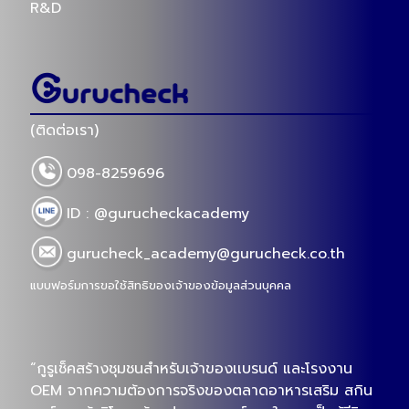
R&D
(ติดต่อเรา)
098-8259696
ID : @gurucheckacademy
gurucheck_academy@gurucheck.co.th
แบบฟอร์มการขอใช้สิทธิของเจ้าของข้อมูลส่วนบุคคล
“กูรูเช็คสร้างชุมชนสำหรับเจ้าของเเบรนด์ และโรงงาน
OEM จากความต้องการจริงของตลาดอาหารเสริม สกิน