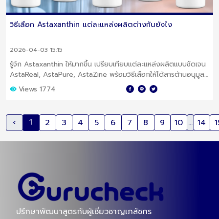
วิธีเลือก Astaxanthin แต่ละแหล่งผลิตต่างกันยังไง
2026-04-03 15:15
รู้จัก Astaxanthin ให้มากขึ้น เปรียบเทียบแต่ละแหล่งผลิตแบบชัดเจน
AstaReal, AstaPure, AstaZine พร้อมวิธีเลือกให้ได้สารต้านอนุมูล
อิสระที่มีคุณภาพและเหมาะกับคุณ
Views 1774
1
‹
2
3
4
5
6
7
8
9
10
...
14
1
ปรึกษาพัฒนาสูตรกับผู้เชี่ยวชาญเภสัชกร