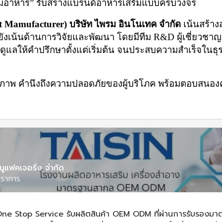
สริมอาหาร” รับสรางแบรนด์อาหารเสริมแบบครบวงจร
 Mamufacturer) บริษัท ไพรม อินโนเทค จำกัด
 เน้นสร้าง
ั้งยังเน้นด้านการวิจัยและพัฒนา โดยมีทีม R&D ผู้เชี่ย
ูแลให้คำปรึกษาตั้งแต่เริ่มต้น จนประสบความสำเร็จในธุ
ีคุณภาพ คำนึงถึงความปลอดภัยของผู้บริโภค พร้อมตอบสนอ
นูแฟคเจอริ่ง จำกัด
ปราการ
น One Stop Service รับผลิตสินค้า OEM ODM ที่ผ่านการรับรอง