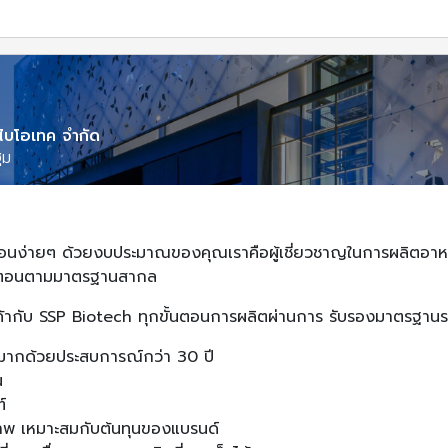
 ไบโอเทค จำกัด
ฐม
ั้นตอนง่ายๆ ด้วยงบประมาณของคุณเราคือผู้เชี่ยวชาญในการผลิตอา
้นตอนตามมาตรฐานสากล
ค้ากับ SSP Biotech ทุกขั้นตอนการผลิตผ่านการ รับรองมาตรฐาน
ญมากด้วยประสบการณ์กว่า 30 ปี
น
์
ณภาพ เหมาะสมกับต้นทุนของแบรนด์