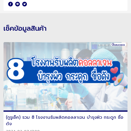
เช็คข้อมูลสินค้า
(กูรูเช็ค) รวม 8 โรงงานรับผลิตคอลลาเจน บำรุงผิว กระดูก ชื่อ
ดัง