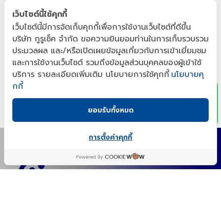
(กูรูเช็ค) รวมโรงงานผลิตเซรั่ม ช่วยบำรุงผิวหน้า
(กูรูเช็ค) 
เว็บไซต์นี้ใช้คุกกี้
ได้มาตรฐาน 2025
2025
เว็บไซต์นี้มีการจัดเก็บคุกกี้เพื่อการใช้งานเว็บไซต์ที่ดีขึ้น
2025-06-12 16:30
2025-06-13 
บริษัท กูรูเช็ค จำกัด ขอความยินยอมท่านในการเก็บรวบรวม
รวม 10 โรงงานผลิตเซรั่ม สกินแคร์ที่ได้มาตรฐาน
10 โรงงานผล
ประมวลผล และ/หรือเปิดเผยข้อมูลเกี่ยวกับการเข้าเยี่ยมชม
ประจำปี 2025 สำหรับผู้ประกอบมือใหม่ และแบรนด์ติด
มาตรฐานควา
x
และการใช้งานเว็บไซต์ รวมถึงข้อมูลส่วนบุคคลของผู้เข้าใช้
ตลาด พร้อมบริการครบวงจร
สำหรับผู้ประ
Views 3832
Views 3
บริการ รายละเอียดเพิ่มเติม นโยบายการใช้คุกกี้
นโยบายคุ
แบรนด์ตัวเอ
กกี้
ยอมรับทั้งหมด
การตั้งค่าคุกกี้
ปรึกษาพัฒนาสูตรกับผู้เชี่ยวชาญเภสัชกร
R&D