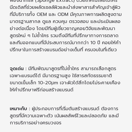
ฟองน้ำทะเล (Sponge Extract) ด้วยเทคโนโลยีไมโคร
นีดเดิลที่ช่วยผลัดเซลล์ผิวและนำส่งพาสารสำคัญเข้าสู่ผิว
ที่มีบริการทั้ง OEM และ ODM มีคุณภาพการผลิตสูงตาม
มาตรฐานสากล ดูแล ควบคุม ตรวจสอบ และประเมินผลอ
ย่างต่อเนื่อง โดยมีทีมผู้เชี่ยวชาญคอยวิจัยและพัฒนา
สูตรใหม่ ๆ ไม่ซ้ำใคร รวมถึงมีทีมที่ปรึกษาทางการตลาด
และทีมออกแบบที่มีประสบการณ์มากกว่า 10 ปี คอยให้คำ
ปรึกษาในการสร้างแบรนด์อย่างเต็มที่ ครบจบในที่เดียว
จุดเด่น :
มีทีมพัฒนาสูตรที่ไม่ซ้ำใคร สามารถเลือกสูตร
เฉพาะแบรนด์ได้ มีมาตรฐานสูง ใช้สารสกัดธรรมชาติ
ขนาดเข็มเล็ก 10-20μm เจาะผิวได้ลึกโดยไม่ระคายเคือง
ให้คำปรึกษาฟรีก่อนสร้างแบรนด์
เหมาะกับ :
ผู้ประกอบการที่เริ่มต้นสร้างแบรนด์ ต้องการ
สูตรที่มีความเฉพาะตัว เน้นผลลัพธ์ไวและปลอดภัย และมี
การบริการอย่างครบวงจร