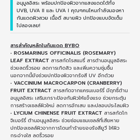
อนุมูลอิสระ พร้อมปกป้องผิวจากแสงแดดได้ทั้ง
UVB, UVA II และ UVA I คุณๆคนไหนกำลังมองหา
กันแดดผิวสวย เนื้อดี สบายผิว ปกป้องแบบจัดเต็ม
ไปลองเลย!
สารสำคัญหลักในกันแดด BYBO
•
ROSMARINUS OFFICINALIS (ROSEMARY)
LEAF EXTRACT
สารสกัดโรสแมรี่ สารต้านอนุมูลอิสระ
ช่วยลดริ้วรอย ลดการเกิดสิว และเพิ่มความชุ่มชื้น
นอกจากนี้ยังช่วยปกป้องผิวจากรังสี UV อีกด้วย
•
VACCINIUM MACROCARPON (CRANBERRY)
FRUIT EXTRACT
สารสกัดจากแครนเบอร์รี่ มีฤทธิ์ต้าน
อนุมูลอิสระ เสริมเกราะป้องกันผิวให้แข็งแรง ช่วยกระตุ้น
การสร้างเซลล์ผิวใหม่ ลดการอักเสบ และปลอบประโลมผิว
•
LYCIUM CHINENSE FRUIT EXTRACT
สารสกัดโก
จิเบอร์รี่ ต้านอนุมูลอิสระ ช่วยซ่อมแซมเซลล์ที่เสียหาย
ปกป้องเซลล์ผิวจากการโดนทำร้ายของรังสียูวี ให้ผิว
กระจ่างใส ลดริ้วรอย