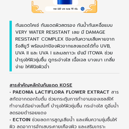
กันแดดโคเซ่ กันแดดผิวสตรอง กันน้ำกันเหงื่อแบบ
VERY WATER RESISTANT เลย มี DAMAGE
RESISTANT COMPLEX ป้องกันความเสียหายจาก
รังสียูวี พร้อมปกป้องผิวจากแสงแดดได้ทั้ง UVB,
UVA II และ UVA I และมลภาวะ ยังมี ITOWA ช่วย
บำรุงให้ผิวชุ่มชื้น ดูกระจ่างใส เนื้อเจล บางเบา เกลี่ย
ง่าย ให้ฟินิชผิวฉ่ำ
สารสำคัญหลักในกันแดด KOSE
•
PAEONIA LACTIFLORA FLOWER EXTRACT
สาร
สกัดจากดอกโบตั๋น ช่วยกระตุ้นการทำงานของเซลล์ให้
ทำงานได้อย่างเต็มที่ บำรุงให้ผิวชุ่มชื้น กระจ่างใส ดูอิ่มน้ำ
ลดรอยดำรอยแดง
•
ECTOIN
ช่วยลดการสูญเสียน้ำ และเพิ่มความชุ่มชื้นให้
ผิว ลดอาการอักเสบระคายเคืองผิว และเสริมเกราะ