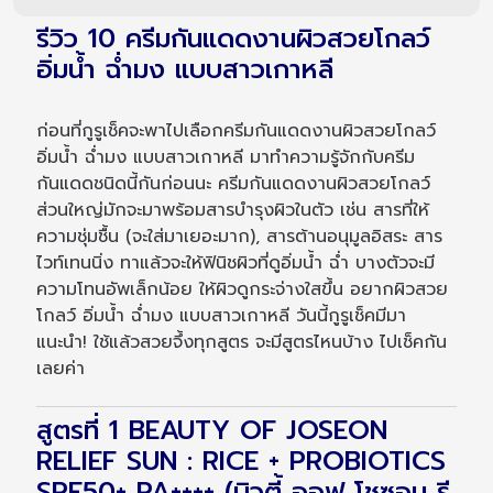
รีวิว 10 ครีมกันแดดงานผิวสวยโกลว์
อิ่มน้ำ ฉ่ำมง แบบสาวเกาหลี
ก่อนที่กูรูเช็คจะพาไปเลือกครีมกันแดดงานผิวสวยโกลว์
อิ่มน้ำ ฉ่ำมง แบบสาวเกาหลี มาทำความรู้จักกับครีม
กันแดดชนิดนี้กันก่อนนะ ครีมกันแดดงานผิวสวยโกลว์
ส่วนใหญ่มักจะมาพร้อมสารบำรุงผิวในตัว เช่น สารที่ให้
ความชุ่มชื้น (จะใส่มาเยอะมาก), สารต้านอนุมูลอิสระ สาร
ไวท์เทนนิ่ง ทาแล้วจะให้ฟินิชผิวที่ดูอิ่มน้ำ ฉ่ำ บางตัวจะมี
ความโทนอัพเล็กน้อย ให้ผิวดูกระจ่างใสขึ้น อยากผิวสวย
โกลว์ อิ่มน้ำ ฉ่ำมง แบบสาวเกาหลี วันนี้กูรูเช็คมีมา
แนะนำ! ใช้แล้วสวยจึ้งทุกสูตร จะมีสูตรไหนบ้าง ไปเช็คกัน
เลยค่า
สูตรที่ 1 BEAUTY OF JOSEON
RELIEF SUN : RICE + PROBIOTICS
SPF50+ PA++++ (บิวตี้ ออฟ โชซอน รี