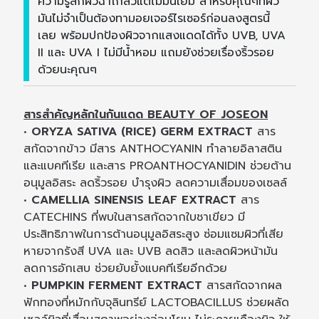
ความรู้สึกผิวฉ่ำโกลว์แต่ไม่มันเยิ้ม สำหรับคุณๆที่ผิว
มันไม่จำเป็นต้องทามอยเจอร์ไรเซอร์ก่อนลงสูตรนี้
เลย พร้อมปกป้องผิวจากแสงแดดได้ทั้ง UVB, UVA
II และ UVA I ไม่มีน้ำหอม แถมยังช่วยเรื่องริ้วรอย
ด้วยนะคุณๆ
สารสำคัญหลักในกันแดด BEAUTY OF JOSEON
•
ORYZA SATIVA (RICE) GERM EXTRACT
สาร
สกัดจากข้าว มีสาร ANTHOCYANIN ทำลายอิลาสติน
และแบคทีเรีย และสาร PROANTHOCYANIDIN ช่วยต้าน
อนุมูลอิสระ ลดริ้วรอย บำรุงผิว ลดความเสื่อมของเซลล์
•
CAMELLIA SINENSIS LEAF EXTRACT
สาร
CATECHINS ที่พบในสารสกัดจากใบชาเขียว มี
ประสิทธิภาพในการต้านอนุมูลอิสระสูง ซ่อมแซมผิวที่เสีย
หายจากรังสี UVA และ UVB ลดสิว และลดผิวหน้ามัน
ลดการอักเสบ ช่วยยับยั้งแบคทีเรียอีกด้วย
•
PUMPKIN FERMENT EXTRACT
สารสกัดจากผล
ฟักทองที่หมักกับจุลินทรีย์ LACTOBACILLUS ช่วยผลัด