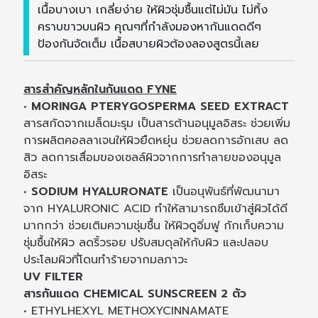
เนื้อบางเบา เกลี่ยง่าย ให้ผิวชุ่มชื้นแต่ไม่มัน ไม่ทิ้ง
คราบขาวบนผิว คุณๆที่กำลังมองหากันแดดดีๆ
ป้องกันจัดเต็ม เนื้อสบายผิวต้องลองสูตรนี้เลย
สารสำคัญหลักในกันแดด FYNE
•
MORINGA PTERYGOSPERMA SEED EXTRACT
สารสกัดจากเมล็ดมะรุม เป็นสารต้านอนุมูลอิสระ ช่วยเพิ่ม
การผลิตคอลลาเจนให้ผิวยืดหยุ่น ช่วยลดการอักเสบ ลด
สิว ลดการเสื่อมของเซลล์ผิวจากการทำลายของอนุมูล
อิสระ
•
SODIUM HYALURONATE
เป็นอนุพันธ์ที่พัฒนามา
จาก HYALURONIC ACID ทำให้สามารถซึมเข้าสู่ผิวได้ดี
มากกว่า ช่วยเติมความชุ่มชื้น ให้ผิวดูอิ่มฟู กักเก็บความ
ชุ่มชื้นให้ผิว ลดริ้วรอย ปรับสมดุลให้กับผิว และปลอบ
ประโลมผิวที่โดนทำร้ายจากมลภาวะ
UV FILTER
สารกันแดด CHEMICAL SUNSCREEN 2 ตัว
• ETHYLHEXYL METHOXYCINNAMATE