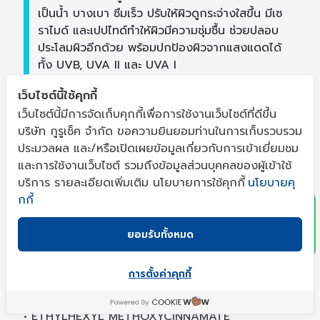
เป็นน้ำ บางเบา ซึมเร็ว ปรับให้ผิวดูกระจ่างใสขึ้น มีเซ
ราไมด์ และเปปไทด์ทำให้ผิวมีความชุ่มชื้น ช่วยปลอบ
ประโลมผิวอีกด้วย พร้อมปกป้องผิวจากแสงแดดได้
ทั้ง UVB, UVA II และ UVA I
เว็บไซต์นี้ใช้คุกกี้
สารสำคัญหลักในกันแดด ESPOIR
เว็บไซต์นี้มีการจัดเก็บคุกกี้เพื่อการใช้งานเว็บไซต์ที่ดีขึ้น
•
CERAMIDE NP
เสริมเกราะป้องกันให้ผิวแข็งแรง และ
บริษัท กูรูเช็ค จำกัด ขอความยินยอมท่านในการเก็บรวบรวม
ให้ความชุ่มชื้น
ประมวลผล และ/หรือเปิดเผยข้อมูลเกี่ยวกับการเข้าเยี่ยมชม
•
ACETYL TETRAPEPTIDE-5
ลดโอกาสการเกิด
x
และการใช้งานเว็บไซต์ รวมถึงข้อมูลส่วนบุคคลของผู้เข้าใช้
กลไก GLYCATION ของผิวบริเวณรอบดวงตา
บริการ รายละเอียดเพิ่มเติม นโยบายการใช้คุกกี้
นโยบายคุ
(GLYCATION คือการกินน้ำตาล + โปรตีนหรือไขมันใน
กกี้
ปริมาณที่มากเกินไป เกิดสารที่ชื่อว่า AGES หรือสารเร่ง
ความแก่นั่นเอง)
ยอมรับทั้งหมด
UV FILTER
สารกันแดด PHYSICAL SUNSCREEN 1 ตัว
การตั้งค่าคุกกี้
• TITANIUM DIOXIDE
สารกันแดด CHEMICAL SUNSCREEN 3 ตัว
• ETHYLHEXYL METHOXYCINNAMATE