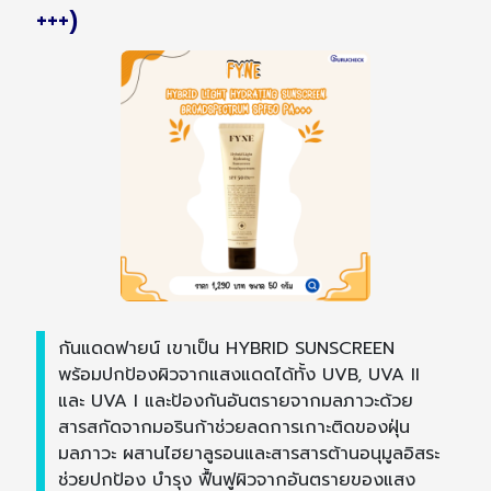
+++)
กันแดดฟายน์ เขาเป็น HYBRID SUNSCREEN
พร้อมปกป้องผิวจากแสงแดดได้ทั้ง UVB, UVA II
และ UVA I และป้องกันอันตรายจากมลภาวะด้วย
สารสกัดจากมอรินก้าช่วยลดการเกาะติดของฝุ่น
มลภาวะ ผสานไฮยาลูรอนและสารสารต้านอนุมูลอิสระ
ช่วยปกป้อง บำรุง ฟื้นฟูผิวจากอันตรายของแสง