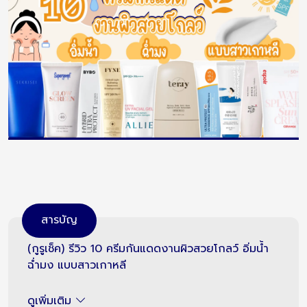
สารบัญ
(กูรูเช็ค) รีวิว 10 ครีมกันแดดงานผิวสวยโกลว์ อิ่มน้ำ
ฉ่ำมง แบบสาวเกาหลี
ดูเพิ่มเติม