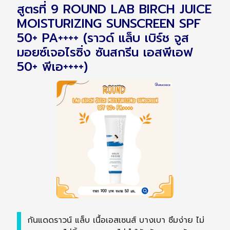
สูตรที่ 9 ROUND LAB BIRCH JUICE
MOISTURIZING SUNSCREEN SPF
50+ PA++++ (ราวด์ แล็บ เบิร์ช จูส
มอยซ์เจอไรซิ่ง ซันสกรีน เอสพีเอฟ
50+ พีเอ++++)
กันแดดราวน์ แล็บ เนื้อเอสเซนส์ บางเบา ซึมง่าย ไม่