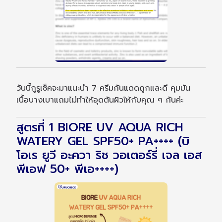
วันนี้กูรูเช็คจะมาแนะนำ 7 ครีมกันแดดถูกและดี คุมมัน
เนื้อบางเบาแถมไม่ทำให้อุดตันผิวให้กับคุณ ๆ กันค่ะ
สูตรที่ 1 BIORE UV AQUA RICH
WATERY GEL SPF50+ PA++++ (บิ
โอเร ยูวี อะควา ริช วอเตอร์รี่ เจล เอส
พีเอฟ 50+ พีเอ++++)