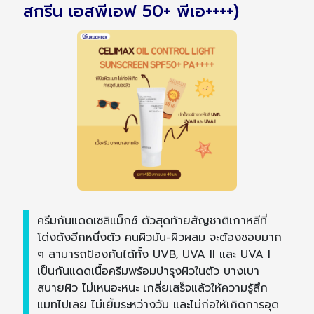
สกรีน เอสพีเอฟ 50+ พีเอ++++)
ครีมกันแดดเซลิแม็กซ์ ตัวสุดท้ายสัญชาติเกาหลีที่
โด่งดังอีกหนึ่งตัว คนผิวมัน-ผิวผสม จะต้องชอบมาก
ๆ สามารถป้องกันได้ทั้ง UVB, UVA II และ UVA I
เป็นกันแดดเนื้อครีมพร้อมบำรุงผิวในตัว บางเบา
สบายผิว ไม่เหนอะหนะ เกลี่ยเสร็จแล้วให้ความรู้สึก
แมทไปเลย ไม่เยิ้มระหว่างวัน และไม่ก่อให้เกิดการอุด