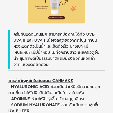
ครีมกันแดดแคนเมค สามารถป้องกันได้ทั้ง UVB,
UVA II และ UVA I เนื้อเจลสุดฮิตจากญี่ปุ่น ทาบน
ผิวจะแตกตัวเป็นน้ำและเซ็ตตัวเร็ว บางเบา ไม่
เหนอะหนะ ไม่มีน้ำหอม ไม่ทิ้งคราบขาว ให้ลุคผิวดูอิ่ม
น้ำ สุขภาพดีเป็นธรรมชาติแถมยังป้องกันผิวคล้ำ
จากแสงแดดอีกด้วย
สารสำคัญหลักในกันแดด CANMAKE
•
HYALURONIC ACID
ช่วยเติมน้ำให้ผิวมีความสมดุล
มากขึ้น ทำให้ได้ผิวที่ไม่มันจนเกินไปและไม่แห้ง
•
ARGININE
ช่วยให้ผิวชุ่มชื้น ต้านอนุมูลอิสระ
•
SODIUM HYALURONATE
ช่วยกักเก็บความชุ่มชื้น
UV FILTER