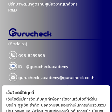
(กูรูเช็ค) 7 ครีมกันแดดสตรอง เป็นสิว ผิวมันใช้ได้
(กูรูเช็ค) 
กลางปี 2023
2024 สารไ
2023-08-18 17:00
2024-01-04 
กูรูเช็ครวมให้เเล้ว รีวิว 7 ครีมกันแดดสตรอง สูตรปัง
วิตามินกันแ
กลางปี 2023 สำหรับคนเป็นสิว ผิวเเพ้ง่าย ผิวมัน
ครีมกันแดดห
พร้อมบำรุงผิว ทาเเล้วผิวปัง ไม่วอก ไม่เทา
เป็นสิ่งแรกที
Views 16170
Views 8
ที่ออกฤทธิ์ข
ผลลัพธ์ที่ดี
เว็บไซต์นี้ใช้คุกกี้
เว็บไซต์นี้มีการจัดเก็บคุกกี้เพื่อการใช้งานเว็บไซต์ที่ดีขึ้น
ปรึกษาพัฒนาสูตรกับผู้เชี่ยวชาญเภสัชกร
บริษัท กูรูเช็ค จำกัด ขอความยินยอมท่านในการเก็บรวบรวม
R&D
ประมวลผล และ/หรือเปิดเผยข้อมูลเกี่ยวกับการเข้าเยี่ยมชม