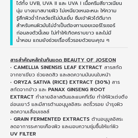
ได้ทั้ง UVB, UVA II และ UVA I เนื้อครีมสีขาวเนียน
นุ่ม บางเบาสบายผิว ไม่เหนียวเหนอะหนะ ให้ความ
รู้สึกผิวฉ่ำโกลว์แต่ไม่มันเยิ้ม ซึมเข้าผิวได้ดีมาก
สำหรับคนผิวมันไม่จำเป็นต้องทามอยเจอร์ไรเซอร์
ก่อนลงตัวนี้เลย ไม่ทำให้เกิดคราบขาว และไม่มี
น้ำหอม แถมยังช่วยเรื่องริ้วรอยด้วยนะคุณ ๆ
สารสำคัญหลักในกันแดด BEAUTY OF JOSEON
•
CAMELLIA SINENSIS LEAF EXTRACT
สารสกัด
จากชาเขียว ช่วยลดสิว และลดความมันบนใบหน้า
•
ORYZA SATIVA (RICE) EXTRACT (30%)
สาร
สกัดจากข้าว และ
PANAX GINSENG ROOT
EXTRACT
ทำลายอิลาสตินและแบคทีเรีย ทำให้ผิวเต่งตึง
อ่อนเยาว์ และมีสารต้านอนุมูลอิสระ ลดริ้วรอย บำรุงผิว
ลดความเสื่อมเซลล์
•
GRAIN FERMENTED EXTRACTS
ต้านอนุมูลอิสระ
ลดอาการระคายเคืองผิว และมอบความชุ่มชื้นให้แก่ผิว
UV FILTER