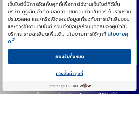
เว็บไซต์นี้มีการจัดเก็บคุกกี้เพื่อการใช้งานเว็บไซต์ที่ดีขึ้น
บริษัท กูรูเช็ค จำกัด ขอความยินยอมท่านในการเก็บรวบรวม
ID : @gurucheckacademy
ประมวลผล และ/หรือเปิดเผยข้อมูลเกี่ยวกับการเข้าเยี่ยมชม
x
gurucheck_academy@gurucheck.co.th
และการใช้งานเว็บไซต์ รวมถึงข้อมูลส่วนบุคคลของผู้เข้าใช้
บริการ รายละเอียดเพิ่มเติม นโยบายการใช้คุกกี้
นโยบายคุ
แบบฟอร์มการขอใช้สิทธิของเจ้าของข้อมูลส่วนบุคคล
กกี้
ยอมรับทั้งหมด
“กูรูเช็คสร้างชุมชนสำหรับเจ้าของเเบรนด์ และโรงงาน
OEM จากความต้องการจริงของตลาดอาหารเสริม สกิน
การตั้งค่าคุกกี้
เเคร์ และผู้บริโภค ด้วยประสบการณ์ตรงในการเป็นผู้รีวิว
เราจึงตั้งใจเป็นที่ปรึกษา พัฒนาสูตร(NPD)ให้กับเจ้าของ
เเบรนด์ เเละเป็นแพลตฟอร์มที่รวมโรงงาน OEM ที่มีความ
เก่งในเเต่ละด้านไว้ ให้ตอบโจทย์การผลิตอาหารเสริม สกิน
เเคร์ ที่ออกฤทธิ์ได้จริงตามงานวิจัย ซึ่งเป็นนโยบายหลัก
ของเรา เพื่อยกระดับวงการอาหารเสริม สกินเเคร์ของ
ไทยให้เเข่งขันได้ในระดับสากล“