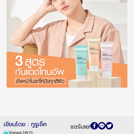
เขียนโดย : กูรูเช็ค
แชร์เลย!
Views
2821