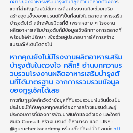
ดขายของอาหารเสริมบำรุงตับที่ลูกค้าในตลาดต้องกา
ร
และที่สำคัญต้องไม่ลืมการเลือกโรงงานที่จะช่วยเสริม
สร้างจุดแข็งของแบรนด์ให้เป็นที่สนใจในตลาดอาหารเสริม
บำรุงตับได้ สร้างพันธมิตรที่ดี เพราะหลาย ๆ โรงงาน
ผลิตอาหารเสริมบำรุงตับก็มีข้อมูลเชิงลึกทางการตลาดที่
พร้อมให้คำปรึกษา เพื่อช่วยผู้ประกอบการให้การสร้าง
แบรนด์ให้เติบโตต่อไป
หากคุณยังไม่มีโรงงานผลิตอาหารเสริม
บำรุงตับในดวงใจ คลิ๊ก!! อ่านบทความร
วบรวมโรงงานผลิตอาหารเสริมบำรุงตั
บที่ได้มาตรฐาน จากการรวบรวมข้อมูล
ของกูรูเช็คได้เลย
ทางทีมกูรูเช็คก็หวังว่าข้อมูลที่ทีมรวบรวมมาในวันนี้จะเป็น
ประโยชน์ให้กับคุณๆทุกคนที่ต้องการสร้างแบรนด์และผู้
ประกอบการที่ต้องการพัฒนาสินค้าของตัวเอง และใครที่
สนใจ Consult สร้างแบรนด์ ก็สามารถ แอด LINE :
@gurucheckacademy หรือคลิ๊กที่ลิงค์นี้ได้เลยค่ะ
htt