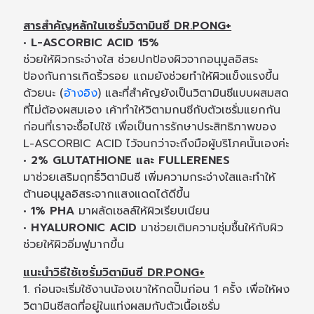
สารสำคัญหลักในเซรั่มวิตามินซี DR.PONG+
• L-ASCORBIC ACID 15%
ช่วยให้ผิวกระจ่างใส ช่วยปกป้องผิวจากอนุมูลอิสระ
ป้องกันการเกิดริ้วรอย แถมยังช่วยทำให้ผิวแข็งแรงขึ้น
ด้วยนะ (
อ้างอิง
) และที่สำคัญยังเป็นวิตามินซีแบบผสมสด
ที่ไม่ต้องผสมเอง เค้าทำให้วิตามกนซีกับตัวเซรั่มแยกกัน
ก่อนที่เราจะซื้อไปใช้ เพื่อเป็นการรักษาประสิทธิภาพของ
L-ASCORBIC ACID ไว้จนกว่าจะถึงมือผู้บริโภคนั้นเองค่ะ
• 2% GLUTATHIONE และ FULLERENES
มาช่วยเสริมฤทธิ์วิตามินซี เพิ่มความกระจ่างใสและทำให้
ต้านอนุมูลอิสระจากแสงแดดได้ดีขึ้น
• 1% PHA
มาผลัดเซลล์ให้ผิวเรียบเนียน
• HYALURONIC ACID
มาช่วยเติมความชุ่มชื้นให้กับผิว
ช่วยให้ผิวอิ่มฟูมากขึ้น
แนะนำวิธีใช้เซรั่มวิตามินซี DR.PONG+
1. ก่อนจะเริ่มใช้งานน้องเขาให้กดปั๊มก่อน 1 ครั้ง เพื่อให้ผง
วิตามินซีสดที่อยู่ในแท่งผสมกับตัวเนื้อเซรั่ม