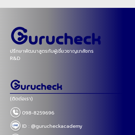
ปรึกษาพัฒนาสูตรกับผู้เชี่ยวชาญเภสัชกร
R&D
(ติดต่อเรา)
098-8259696
ID : @gurucheckacademy