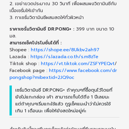
2. เขย่าขวดประมาณ 30 วินาที เพื่อผสมผงวิตามินซีกับ
เนื้อเซรั่มให้เข้ากัน
3. ทาเซรั่มวิตามินซีผสมสดให้ทั่วผิวหน้า
ราคาเซรั่มวิตามินซี DR.PONG+ :
399 บาท ขนาด 10
มล.
สามารถเช็คโปรโมชั่นได้ที่ :
Shopee :
https://shope.ee/8Ukbv2ah97
Lazada :
https://s.lazada.co.th/s.m8zTe
Tiktok shop :
https://vt.tiktok.com/ZSFYPEQvt
/
Facebook page :
https://www.facebook.com/dr
pongshop?mibextid=2JQ9oc
เซรั่มวิตามินซี DR.PONG+ ถ้าคุณๆที่ซื้อตุนไว้โดยที่
ยังไม่แกะกล่อง เค้า สามารถเก็บได้ถึง 1 ปีเลยนะ
แต่ถ้าคุณๆเริ่มแกะใช้แล้ว กูรูเช็คแนะนำว่าไม่ควรใช้
เกิน 1 เดือนนะ เพื่อให้ยังสดใหม่อยู่ค่ะ