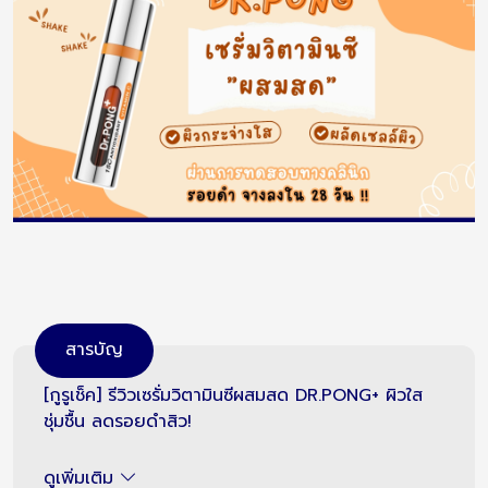
สารบัญ
[กูรูเช็ค] รีวิวเซรั่มวิตามินซีผสมสด DR.PONG+ ผิวใส
ชุ่มชื้น ลดรอยดำสิว!
ดูเพิ่มเติม