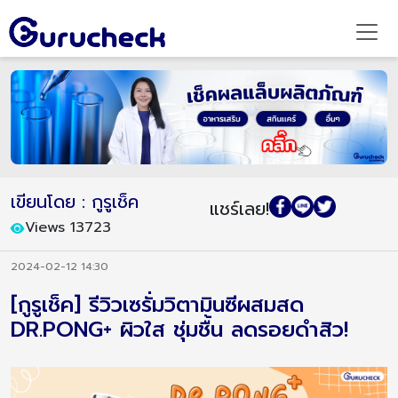
เขียนโดย : กูรูเช็ค
แชร์เลย!
Views 13723
2024-02-12 14:30
[กูรูเช็ค] รีวิวเซรั่มวิตามินซีผสมสด
DR.PONG+ ผิวใส ชุ่มชื้น ลดรอยดำสิว!