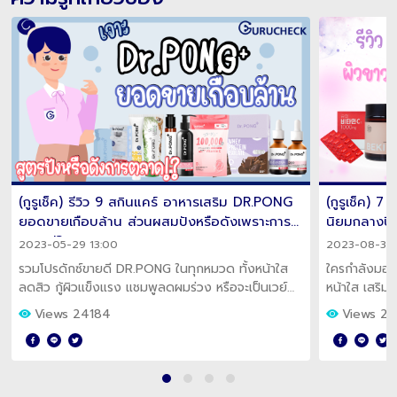
(กูรูเช็ค) รีวิว 9 สกินแคร์ อาหารเสริม DR.PONG
(กูรูเช็ค) 
ยอดขายเกือบล้าน ส่วนผสมปังหรือดังเพราะการ
นิยมกลางปี
ตลาด!?
2023-05-29 13:00
2023-08-31 
รวมโปรดักซ์ขายดี DR.PONG ในทุกหมวด ทั้งหน้าใส
ใครกำลังมองห
ลดสิว กู้ผิวแข็งแรง แชมพูลดผมร่วง หรือจะเป็นเวย์
หน้าใส เสริม
โปรตีนน้องใหม่!
รูเช็ครวมให้
Views 24184
Views 2