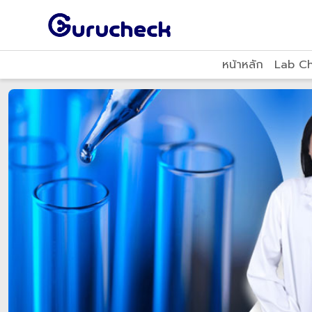
หน้าหลัก
Lab C