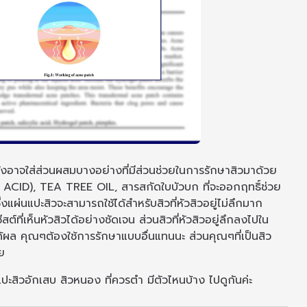
ังอาจใส่ส่วนผสมบางอย่างที่มีส่วนช่วยในการรักษาสิวมาด้วย
 ACID), TEA TREE OIL, สารสกัดใบบัวบก ที่จะออกฤทธิ์ช่วย
งแผ่นแปะสิวจะสามารถใช้ได้สำหรับสิวที่หัวสิวอยู่ไม่ลึกมาก
ีสต์ที่เห็นหัวสิวได้อย่างชัดเจน ส่วนสิวที่หัวสิวอยู่ลึกลงไปใน
่ได้ผล คุณๆต้องใช้การรักษาแบบอื่นแทนนะ ส่วนคุณๆที่เป็นสิว
ย
นแปะสิวอักเสบ สิวหนอง ที่ควรตำ มีตัวไหนบ้าง ไปดูกันค่ะ