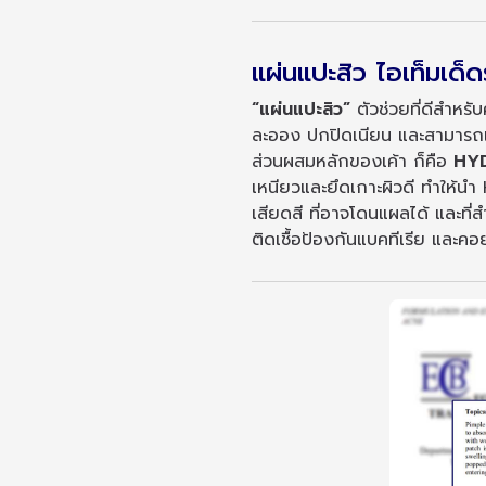
แผ่นแปะสิว ไอเท็มเด็ด
“แผ่นแปะสิว”
ตัวช่วยที่ดีสำหรับ
ละออง ปกปิดเนียน และสามารถแ
ส่วนผสมหลักของเค้า ก็คือ
HY
เหนียวและยึดเกาะผิวดี ทำให้
เสียดสี ที่อาจโดนแผลได้ และท
ติดเชื้อป้องกันแบคทีเรีย และ