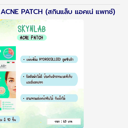
B ACNE PATCH (สกินแล็บ แอคเน่ แพทช์)