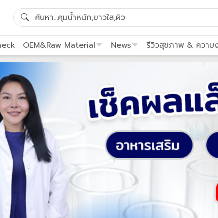
heck
OEM&Raw Material
News
รีวิวสุขภาพ & ความ