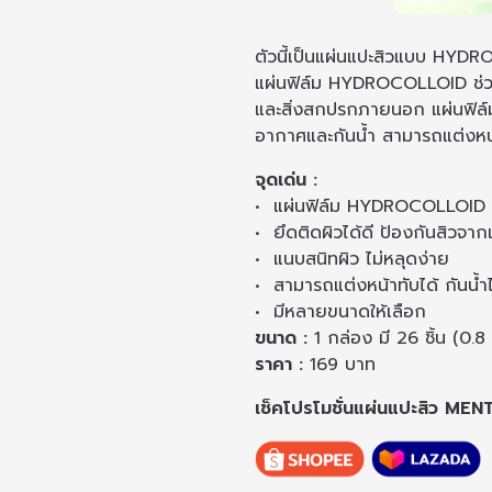
ตัวนี้เป็นแผ่นแปะสิวแบบ HYDR
แผ่นฟิล์ม HYDROCOLLOID ช่วย
และสิ่งสกปรกภายนอก แผ่นฟิล์ม
อากาศและกันน้ำ สามารถแต่งหน
จุดเด่น :
• แผ่นฟิล์ม HYDROCOLLOID 
• ยึดติดผิวได้ดี ป้องกันสิวจา
• แนบสนิทผิว ไม่หลุดง่าย
• สามารถแต่งหน้าทับได้ กันน้ำไ
• มีหลายขนาดให้เลือก
ขนาด :
1 กล่อง มี 26 ชิ้น (0.8 
ราคา :
169 บาท
เช็คโปรโมชั่นแผ่นแปะสิว ME