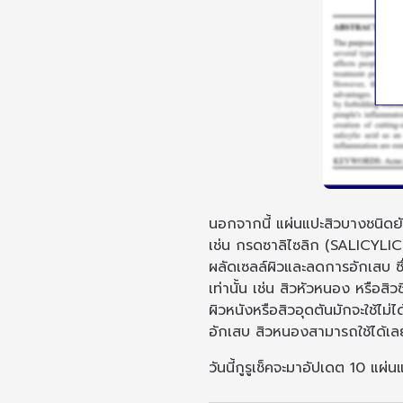
นอกจากนี้ แผ่นแปะสิวบางชนิดย
เช่น กรดซาลิไซลิก (SALICYLIC
ผลัดเซลล์ผิวและลดการอักเสบ ซึ่
เท่านั้น เช่น สิวหัวหนอง หรือสิวซ
ผิวหนังหรือสิวอุดตันมักจะใช้ไม
อักเสบ สิวหนองสามารถใช้ได้เล
วันนี้กูรูเช็คจะมาอัปเดต 10 แผ่