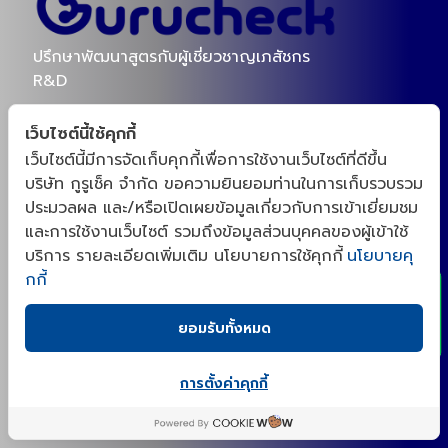
ปรึกษาพัฒนาสูตรกับผู้เชี่ยวชาญเภสัชกร
R&D
เว็บไซต์นี้ใช้คุกกี้
เว็บไซต์นี้มีการจัดเก็บคุกกี้เพื่อการใช้งานเว็บไซต์ที่ดีขึ้น
บริษัท กูรูเช็ค จำกัด ขอความยินยอมท่านในการเก็บรวบรวม
ประมวลผล และ/หรือเปิดเผยข้อมูลเกี่ยวกับการเข้าเยี่ยมชม
(ติดต่อเรา)
x
และการใช้งานเว็บไซต์ รวมถึงข้อมูลส่วนบุคคลของผู้เข้าใช้
บริการ รายละเอียดเพิ่มเติม นโยบายการใช้คุกกี้
นโยบายคุ
098-8259696
กกี้
ID : @gurucheckacademy
ยอมรับทั้งหมด
gurucheck_academy@gurucheck.co.th
การตั้งค่าคุกกี้
แบบฟอร์มการขอใช้สิทธิของเจ้าของข้อมูลส่วนบุคคล