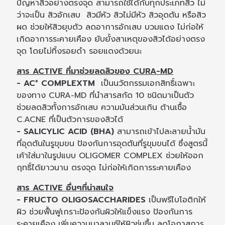
ปัญหาสิวอย่างตรงจุด สามารถใช้ได้กับทุกประเภทสิว ไม่
ว่าจะเป็น สิวอักเสบ สิวมีหัว สิวไม่มีหัว สิวอุดตัน หรือสิว
ผด ช่วยให้สิวยุบตัว ลดอาการอักเสบ บวมแดง ไม่ก่อให้
เกิดอาการระคายเคือง ยับยั้งสาเหตุของสิวได้อย่างตรง
จุด โดยไม่ทิ้งรอยดำ รอยแดงด้วยนะ
สาร ACTIVE ที่มาช่วยลดสิวของ CURA-MD
- AC° COMPLEXTM
เป็นนวัตกรรมเอกสิทธิ์เฉพาะ
ของทาง CURA-MD ที่นำสารสกัด 10 ชนิดมาเป็นตัว
ช่วยลดสิวทั้งการอักเสบ ความมันส่วนเกิน ต้านเชื้อ
C.ACNE ที่เป็นตัวการของสิวได้
- SALICYLIC ACID (BHA)
สามารถเข้าไปละลายน้ำมัน
ที่อุดตันในรูขุมขน ป้องกันการอุดตันที่รูขุมขนได้ ซึ่งสูตรนี้
เค้าใส่มาในรูปแบบ OLIGOMER COMPLEX ช่วยให้ออก
ฤทธิ์ได้ยาวนาน ตรงจุด ไม่ก่อให้เกิดการระคายเคือง
สาร ACTIVE อื่นๆที่น่าสนใจ
- FRUCTO OLIGOSACCHARIDES
เป็นพรีไบโอติกให้
ผิว ช่วยฟื้นฟูเกราะป้องกันผิวให้แข็งแรง ป้องกันการ
ระคายเคือง เพิ่มความบาลานซ์ให้ผิวชุ่มชื้น ลดโอกาสการ