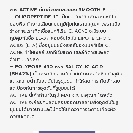
สาร ACTIVE ที่มาช่วยลดสิวของ SMOOTH E
– OLIGOPEPTIDE-10
เป็นเปปไทด์ที่สกัดจากอะมิโน
ของพืช ทำงานเลียนแบบภูมิคุ้มกันเรานะคุณๆ เพราะเมื่อ
ร่างกายเราเกิดเชื้อแบคทีเรีย C. ACNE จะมีระบบ
ภูมิคุ้มกันชื่อ LL-37 ค่อยจับไขมัน LIPOTEICHOIC
ACIDS (LTA) ซึ่งอยู่บนผนังเซลล์ของแบคทีเรีย C.
ACNE ทำให้เซลล์แบคทีเรียแตก เซลล์ก็ตายและลด
จำนวนน้อยลง
– POLYPORE 450 หรือ SALICYLIC ACID
(BHA2%)
เป็นกรดที่ละลายในน้ำมันโดยกลไกซึมเข้าสู่ผิว
และละลายน้ำมันอุดตันในรูขุมขน ทำให้ลดการเกิดอักเสบ
และป้องกันการอุดตันที่รูขุมขนได้
ACTIVE นี้เค้าทำมาในรูป MATRIX นะคุณๆ โดยตัว
ACTIVE จะค่อยๆปลดปล่อยออกมาสลายสิ่งอุดตันในรู
ขุมขนได้ยาวนานและไม่ก่อให้เกิดอาการระคายเคืองผิว
ด้วยนะคุณๆ