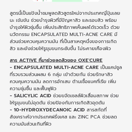
สูตรนี้เป็นแป้งน้ำชมพูลดสิวสูตรใหม่จากประเทศญี่ปุ่นเลย
นะ เข้มข้น ช่วยบำรุงผิวที่มีปัญหาสิว และรอบสิว พร้อม
บำรุงให้ผิวชุ่มชื้น เพิ่มประสิทธิภาพเห็นผลได้รวดเร็ว ด้วย
นวัตกรรม ENCAPSULATED MULTI-ACNE CARE มี
ส่วนช่วยควบคุมความมัน ที่เป็นสาเหตุหนึ่งของการเกิด
สิว และยังช่วยให้รูขุมขนกระชับขึ้น ไม่ระคายเคืองผิว
สาร ACTIVE ที่มาช่วยลดสิวของ OXE'CURE
- ENCAPSULATED MULTI-ACNE CARE
เป็นแคปซูล
ที่รวบรวมส่วนผสม 6 กลุ่ม เข้าด้วยกัน ช่วยรักษาสิว
ควบคุมความมัน ลดการอักเสบ ต้านเชื้อแบคที่เรีย เพิ่ม
ความชุ่มชื้น และฟื้นฟูผิว
- SALICYLIC ACID
ช่วยขจัดเซลล์ผิวเสื่อมสภาพ ช่วย
ให้รูขุมขนไม่อุดตัน ช่วยป้องกันการเกิดสิวอุดตัน
- 10-HYDROXYDECANOIC ACID
สารสกัดที่
สังเคราะห์จากประเทศฝรั่งเศส และ ZINC PCA ช่วยลด
ความมันส่วนเกินที่ผิว