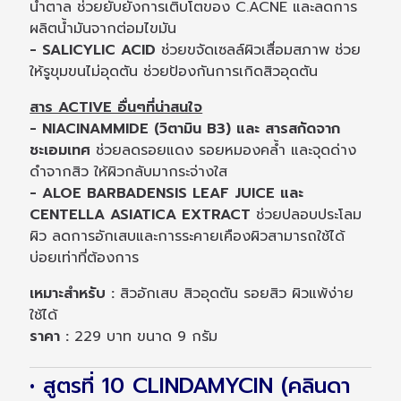
น้ำตาล ช่วยยับยั้งการเติบโตของ C.ACNE และลดการ
ผลิตน้ำมันจากต่อมไขมัน
- SALICYLIC ACID
ช่วยขจัดเซลล์ผิวเสื่อมสภาพ ช่วย
ให้รูขุมขนไม่อุดตัน ช่วยป้องกันการเกิดสิวอุดตัน
สาร ACTIVE อื่นๆที่น่าสนใจ
- NIACINAMMIDE (วิตามิน B3) และ สารสกัดจาก
ชะเอมเทศ
ช่วยลดรอยแดง รอยหมองคล้ำ และจุดด่าง
ดำจากสิว ให้ผิวกลับมากระจ่างใส
- ALOE BARBADENSIS LEAF JUICE และ
CENTELLA ASIATICA EXTRACT
ช่วยปลอบประโลม
ผิว ลดการอักเสบและการระคายเคืองผิวสามารถใช้ได้
บ่อยเท่าที่ต้องการ
เหมาะสำหรับ :
สิวอักเสบ สิวอุดตัน รอยสิว ผิวแพ้ง่าย
ใช้ได้
ราคา :
229 บาท ขนาด 9 กรัม
• สูตรที่ 10 CLINDAMYCIN (คลินดา