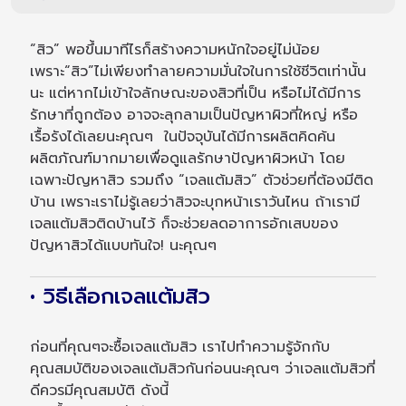
“สิว” พอขึ้นมาทีไรก็สร้างความหนักใจอยู่ไม่น้อย
เพราะ“สิว”ไม่เพียงทำลายความมั่นใจในการใช้ชีวิตเท่านั้น
นะ แต่หากไม่เข้าใจลักษณะของสิวที่เป็น หรือไม่ได้มีการ
รักษาที่ถูกต้อง อาจจะลุกลามเป็นปัญหาผิวที่ใหญ่ หรือ
เรื้อรังได้เลยนะคุณๆ ในปัจจุบันได้มีการผลิตคิดค้น
ผลิตภัณฑ์มากมายเพื่อดูแลรักษาปัญหาผิวหน้า โดย
เฉพาะปัญหาสิว รวมถึง “เจลแต้มสิว” ตัวช่วยที่ต้องมีติด
บ้าน เพราะเราไม่รู้เลยว่าสิวจะบุกหน้าเราวันไหน ถ้าเรามี
เจลแต้มสิวติดบ้านไว้ ก็จะช่วยลดอาการอักเสบของ
ปัญหาสิวได้แบบทันใจ! นะคุณๆ
• วิธีเลือกเจลแต้มสิว
ก่อนที่คุณๆจะซื้อเจลแต้มสิว เราไปทำความรู้จักกับ
คุณสมบัติของเจลแต้มสิวกันก่อนนะคุณๆ ว่าเจลแต้มสิวที่
ดีควรมีคุณสมบัติ ดังนี้