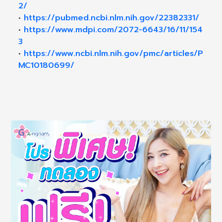
2/
•
https://pubmed.ncbi.nlm.nih.gov/22382331/
•
https://www.mdpi.com/2072-6643/16/11/154
3
•
https://www.ncbi.nlm.nih.gov/pmc/articles/P
MC10180699/