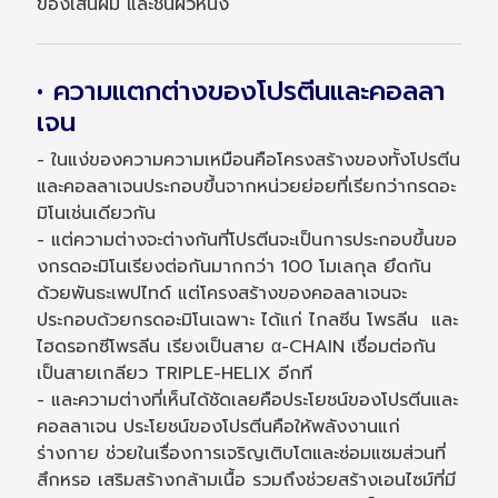
ของเส้นผม และชั้นผิวหนัง
• ความแตกต่างของโปรตีนและคอลลา
เจน
- ในแง่ของความความเหมือนคือโครงสร้างของทั้งโปรตีน
และคอลลาเจนประกอบขึ้นจากหน่วยย่อยที่เรียกว่ากรดอะ
มิโนเช่นเดียวกัน
- แต่ความต่างจะต่างกันที่โปรตีนจะเป็นการประกอบขึ้นขอ
งกรดอะมิโนเรียงต่อกันมากกว่า 100 โมเลกุล ยึดกัน
ด้วยพันธะเพปไทด์ แต่โครงสร้างของคอลลาเจนจะ
ประกอบด้วยกรดอะมิโนเฉพาะ ได้แก่ ไกลซีน โพรลีน และ
ไฮดรอกซีโพรลีน เรียงเป็นสาย α-CHAIN เชื่อมต่อกัน
เป็นสายเกลียว TRIPLE-HELIX อีกที
- และความต่างที่เห็นได้ชัดเลยคือประโยชน์ของโปรตีนและ
คอลลาเจน ประโยชน์ของโปรตีนคือให้พลังงานแก่
ร่างกาย ช่วยในเรื่องการเจริญเติบโตและซ่อมแซมส่วนที่
สึกหรอ เสริมสร้างกล้ามเนื้อ รวมถึงช่วยสร้างเอนไซม์ที่มี