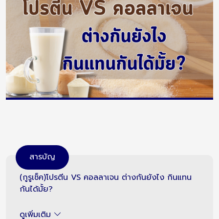
สารบัญ
(กูรูเช็ค)โปรตีน VS คอลลาเจน ต่างกันยังไง กินแทน
กันได้มั้ย?
ดูเพิ่มเติม