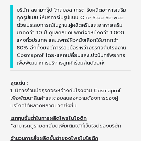
บริษัท สยามกรุ๊ป โกลบอล เทรด รับผลิตอาหารเสริม
ทุกรูปแบบ ให้บริการในรูปแบบ One Stop Service
ด้วยประสบการณ์ในฐานะผู้ผลิตครีมและอาหารเสริม
มากกว่า 10 ปี ดูแลคลินิกแพทย์ผิวหนังกว่า 1,000
แห่งทั่วประเทศ และแพทย์ผิวหนังเลือกใช้มากกว่า
80% อีกทั้งยังมีการร่วมมือระหว่างธุรกิจกับโรงงาน
Cosmaprof โดย-แลกเปลี่ยนและแบ่งปันทรัพยากร
เพื่อพัฒนาการบริการลูกค้าร่วมกันด้วยค่ะ
จุดเด่น :
1. มีการร่วมมือธุรกิจระหว่างกับโรงงาน Cosmaprof
เพื่อพัฒนาสินค้าและตอบสนองความต้องการของผู้
บริโภคได้หลากหลายมากยิ่งขึ้น
เรททุนขั้นต่ำในการผลิตโพรไบโอติก
*สามารถดูรายละเอียดเพิ่มเติมได้ที่เว็บไซต์ของบริษัท
จำนวนการสั่งผลิตขั้นต่ำของโพรไบโอติก