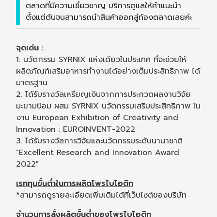
ตลาดที่มีความเชี่ยวชาญ บริการดูแลให้คำแนะนำ
ตั้งแต่ต้นจนสามารถนำสินค้าออกสู่ท้องตลาดเลยค่ะ
จุดเด่น :
1. นวัตกรรม SYRNIX แห่งเดียวในประเทศ ที่จะช่วยให้
ผลิตภัณฑ์เสริมอาหารทำงานได้อย่างเต็มประสิทธิภาพ ได้
มาตรฐาน
2. ได้รับรางวัลเหรียญเงินจากการประกวดผลงานวิจัย
มะขามป้อม ผสม SYRNIX นวัตกรรมเสริมประสิทธิภาพ ใน
งาน European Exhibition of Creativity and
Innovation : EUROINVENT-2022
3. ได้รับรางวัลการวิจัยและนวัตกรรมระดับนานาชาติ
"Excellent Research and Innovation Award
2022"
เรททุนขั้นต่ำในการผลิตโพรไบโอติก
*สามารถดูรายละเอียดเพิ่มเติมได้ที่เว็บไซต์ของบริษัท
จำนวนการสั่งผลิตขั้นต่ำของโพรไบโอติก