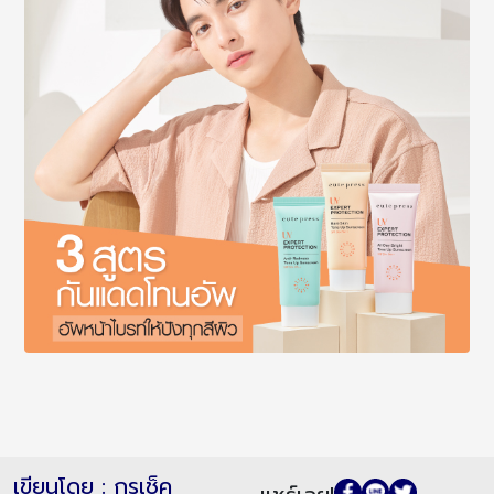
เขียนโดย : กูรูเช็ค