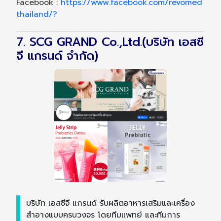
Facebook :
https://www.facebook.com/revomed
thailand/?
7. SCG GRAND Co.,Ltd.(บริษัท เอสซี
จี แกรนด์ จำกัด)
บริษัท เอสซีจี แกรนด์ รับผลิตอาหารเสริมและเครื่อง
สำอางแบบครบวงจร โดยทีมแพทย์ และทีมการ