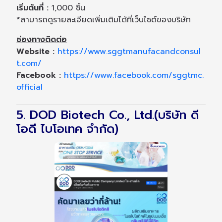
เริ่มต้นที่ :
1,000 ชิ้น
*สามารถดูรายละเอียดเพิ่มเติมได้ที่เว็บไซต์ของบริษัท
ช่องทางติดต่อ
Website :
https://www.sggtmanufacandconsul
t.com/
Facebook :
https://www.facebook.com/sggtmc.
official
5. DOD Biotech Co., Ltd.(บริษัท ดี
โอดี ไบโอเทค จำกัด)