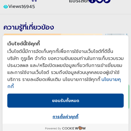
แชร์เลย!
Views
16945
ความรู้ที่เกี่ยวข้อง
เว็บไซต์นี้ใช้คุกกี้
เว็บไซต์นี้มีการจัดเก็บคุกกี้เพื่อการใช้งานเว็บไซต์ที่ดีขึ้น
บริษัท กูรูเช็ค จำกัด ขอความยินยอมท่านในการเก็บรวบรวม
ประมวลผล และ/หรือเปิดเผยข้อมูลเกี่ยวกับการเข้าเยี่ยมชม
x
และการใช้งานเว็บไซต์ รวมถึงข้อมูลส่วนบุคคลของผู้เข้าใช้
บริการ รายละเอียดเพิ่มเติม นโยบายการใช้คุกกี้
นโยบายคุ
กกี้
(กูรูเช็ค) การตลาดเชิงประสบการณ์ที่น่าจดจำ กับ
(กูรูเช็ค) 
ยอมรับทั้งหมด
แบรนด์อาหารเสริมลดฝ้า กระ
อาหารเสริม
2025-05-26 17:00
2025-04-30 
การตั้งค่าคุกกี้
หนึ่งในการตลาดที่จะทำให้ลูกค้าจดจำแบรนด์อาหารเสริม
รวมกลยุทธ์ก
ลดฝ้า กระ ของเราได้ดี และยังมีการโฆษณาที่โดดเด่น
สายตายุคใหม่
จากแบรนด์อื่น ๆ ด้วย Experiential Marketing
โรงงานอาหารเส