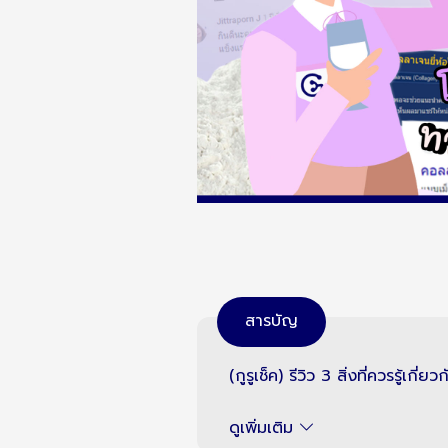
สารบัญ
(กูรูเช็ค) รีวิว 3 สิ่งที่ควรรู้
ดูเพิ่มเติม