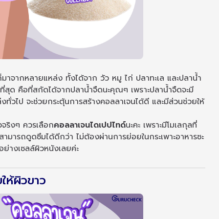
าจากหลายแหล่ง ทั้งได้จาก วัว หมู ไก่ ปลาทะเล และปลาน้ำ
ที่สุด คือที่สกัดได้จากปลาน้ำจืดนะคุณๆ เพราะปลาน้ำจืดจะมี
ั่วไป จะช่วยกระตุ้นการสร้างคอลลาเจนได้ดี และมีส่วนช่วยให้
ิวจริงๆ ควรเลือก
คอลลาเจนไดเปปไทด์
นะคะ เพราะมีโมเลกุลที่
จะสามารถดูดซึมได้ดีกว่า ไม่ต้องผ่านการย่อยในกระเพาะอาหารซะ
ยอย่างเซลล์ผิวหนังเลยค่ะ
ยให้ผิวขาว