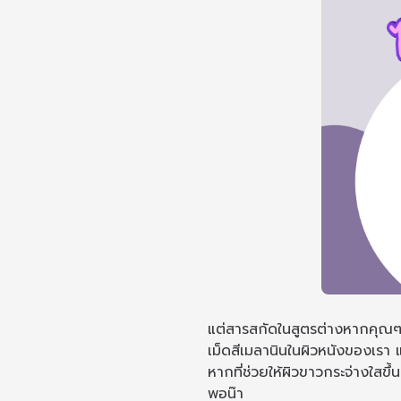
แต่สารสกัดในสูตรต่างหากคุณๆที
เม็ดสีเมลานินในผิวหนังของเรา 
หากที่ช่วยให้ผิวขาวกระจ่างใสขึ
พอน๊า