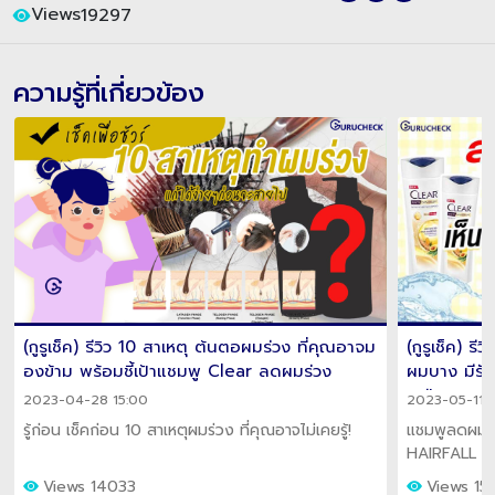
Views
19297
ความรู้ที่เกี่ยวข้อง
(กูรูเช็ค) รีวิว 10 สาเหตุ ต้นตอผมร่วง ที่คุณอาจม
(กูรูเช็ค) 
องข้าม พร้อมชี้เป้าแชมพู Clear ลดผมร่วง
ผมบาง มีรั
อยู่!
2023-04-28 15:00
2023-05-11 1
รู้ก่อน เช็คก่อน 10 สาเหตุผมร่วง ที่คุณอาจไม่เคยรู้!
แชมพูลดผมร
HAIRFALL ลด
ทำร้ายจากกา
Views 14033
Views 15