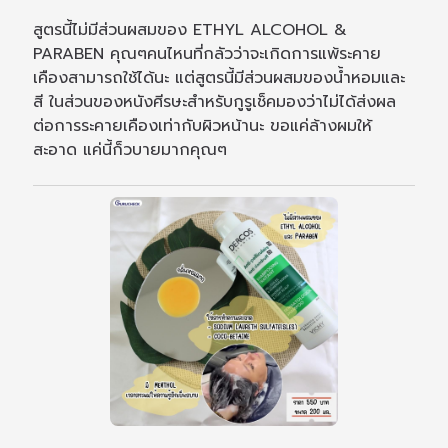
สูตรนี้ไม่มีส่วนผสมของ ETHYL ALCOHOL &
PARABEN คุณๆคนไหนที่กลัวว่าจะเกิดการแพ้ระคาย
เคืองสามารถใช้ได้นะ แต่สูตรนี้มีส่วนผสมของน้ำหอมและ
สี ในส่วนของหนังศีรษะสำหรับกูรูเช็คมองว่าไม่ได้ส่งผล
ต่อการระคายเคืองเท่ากับผิวหน้านะ ขอแค่ล้างผมให้
สะอาด แค่นี้ก็วบายมากคุณๆ