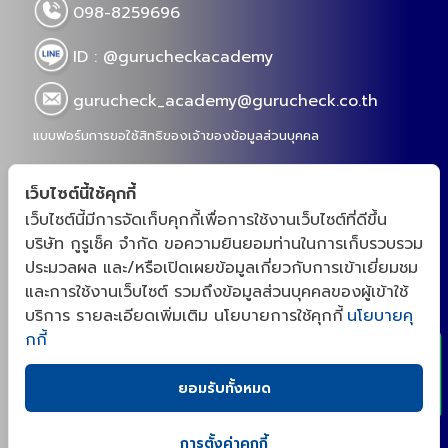
098-8259696
ID : @gurucheckacademy
gurucheck_academy@gurucheck.co.th
แบบฟอร์มการขอใช้สิทธิของเจ้าของข้อมูลส่วนบุคคล
เว็บไซต์นี้ใช้คุกกี้
เว็บไซต์นี้มีการจัดเก็บคุกกี้เพื่อการใช้งานเว็บไซต์ที่ดีขึ้น
“กูรูเช็คสร้างชุมชนสำหรับเจ้าของเเบรนด์ และโรงงาน
บริษัท กูรูเช็ค จำกัด ขอความยินยอมท่านในการเก็บรวบรวม
OEM จากความต้องการจริงของตลาดอาหารเสริม สกิน
ประมวลผล และ/หรือเปิดเผยข้อมูลเกี่ยวกับการเข้าเยี่ยมชม
เเคร์ และผู้บริโภค ด้วยประสบการณ์ตรงในการเป็นผู้รีวิว
x
และการใช้งานเว็บไซต์ รวมถึงข้อมูลส่วนบุคคลของผู้เข้าใช้
เราจึงตั้งใจเป็นที่ปรึกษา พัฒนาสูตร(NPD)ให้กับเจ้าของ
บริการ รายละเอียดเพิ่มเติม นโยบายการใช้คุกกี้
นโยบายคุ
เเบรนด์ เเละเป็นแพลตฟอร์มที่รวมโรงงาน OEM ที่มีความ
กกี้
เก่งในเเต่ละด้านไว้ ให้ตอบโจทย์การผลิตอาหารเสริม สกิน
เเคร์ ที่ออกฤทธิ์ได้จริงตามงานวิจัย ซึ่งเป็นนโยบายหลัก
ยอมรับทั้งหมด
ของเรา เพื่อยกระดับวงการอาหารเสริม สกินเเคร์ของ
ไทยให้เเข่งขันได้ในระดับสากล“
การตั้งค่าคุกกี้