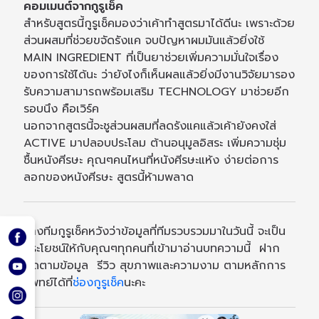
คอมเมนต์จากกูรูเช็ค
สำหรับสูตรนี้กูรูเช็คมองว่าเค้าทำสูตรมาได้ดีนะ เพราะด้วย
ส่วนผสมที่ช่วยขจัดรังแค จบปัญหาผมมันแล้วยิ่งใช้
MAIN INGREDIENT ที่เป็นยาช่วยเพิ่มความมั่นใจเรื่อง
ของการใช้ได้นะ ว่ายังไงก็เห็นผลแล้วยิ่งมีงานวิจัยมารอง
รับความสามารถพร้อมเสริม TECHNOLOGY มาช่วยอีก
รอบนึง คือเวิร์ค
นอกจากสูตรนี้จะชูส่วนผสมที่ลดรังแคแล้วเค้ายังคงใส่
ACTIVE มาปลอบประโลม ต้านอนุมูลอิสระ เพิ่มความชุ่ม
ชื้นหนังศีรษะ คุณๆคนไหนที่หนังศีรษะแห้ง ง่ายต่อการ
ลอกของหนังศีรษะ สูตรนี้ห้ามพลาด
ทางทีมกูรูเช็คหวังว่าข้อมูลที่ทีมรวบรวมมาในวันนี้ จะเป็น
ประโยชน์ให้กับคุณๆทุกคนที่เข้ามาอ่านบทความนี้ ฝาก
ติดตามข้อมูล รีวิว สุขภาพและความงาม ตามหลักการ
แพทย์ได้ที่
ช่องกูรูเช็ค
นะคะ