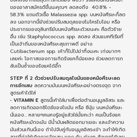
ของอาสาสมัครดีขึ้นนะคุณๆ ลดลงถึง 40.8% -
58.3% แถมตัวเชื้อ Malassezia spp. บนหนังศีรษะก็ลด
ลง นอกจากนี้ยังช่วยปรับสมดุลของไมโครไบโอม หรือ
ประชากรของจุลินทรีย์บนหนังศีรษะด้วยนะคะ คือตัวร้าย
อื่น เช่น Staphylococcus spp. ลดลง ส่วนแบคทีเรียที่
เป็นเจ้าถิ่นของหนังศีรษะสุขภาพดี อย่าง
Cutibacterium spp. เค้าก็ไม่ไปฆ่าทิ้งนะคะ เก่งมากๆ
เลยค่ะ โอกาสของการเกิดรังแคก็น้อยลง ช่วยลดการก
ลับเป็นซ้ำของรังแคได้อี๊ก
STEP ที่ 2 ตัวช่วยปรับสมดุลไขมันของหนังศีรษะลด
การอักเสบ
ลดความมันบนหนังศีรษะอย่างตรงจุด จาก
สูตรเค้าได้ใส่
• VITAMIN E
สูตรนี้เค้าใส่มาเพื่อต่อต้านอนุมูลอิสระ และ
ลดการเกิดออกซิไดซ์ของไขมัน หรือ ซีบุ้ม บนหนังศีรษะ
นั่นเอง... หลายๆคนคงรู้อยู่แล้วใช่มั้ยคะว่า คนเป็นรังแค
หนังศีรษะมักจะมัน มีน้ำมันผลิตออกมาเยอะ และเจ้าความ
มันส่วนเกินนี่เอง ถ้าไปจับคู่กับอนุมูลอิสระเข้า จะทำให้เกิด
สารที่ก่อให้เกิดการอักเสบ แดง คัน ต่างๆ สังเกตได้เลย