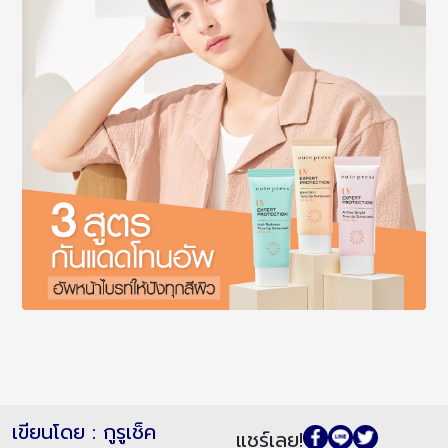
เขียนโดย : กูรูเช็ค
แชร์เลย!