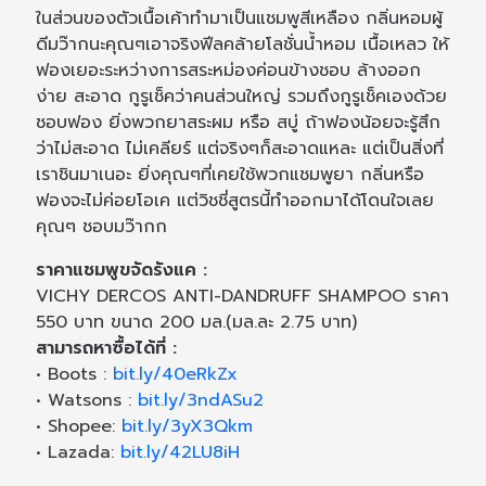
ในส่วนของตัวเนื้อเค้าทำมาเป็นแชมพูสีเหลือง กลิ่นหอมผู้
ดีมว๊ากนะคุณๆเอาจริงฟีลคล้ายโลชั่นน้ำหอม เนื้อเหลว ให้
ฟองเยอะระหว่างการสระหม่องค่อนข้างชอบ ล้างออก
ง่าย สะอาด กูรูเช็คว่าคนส่วนใหญ่ รวมถึงกูรูเช็คเองด้วย
ชอบฟอง ยิ่งพวกยาสระผม หรือ สบู่ ถ้าฟองน้อยจะรู้สึก
ว่าไม่สะอาด ไม่เคลียร์ แต่จริงๆก็สะอาดแหละ แต่เป็นสิ่งที่
เราชินมาเนอะ ยิ่งคุณๆที่เคยใช้พวกแชมพูยา กลิ่นหรือ
ฟองจะไม่ค่อยโอเค แต่วิชชี่สูตรนี้ทำออกมาได้โดนใจเลย
คุณๆ ชอบมว๊ากก
ราคาแชมพูขจัดรังแค :
VICHY DERCOS ANTI-DANDRUFF SHAMPOO ราคา
550 บาท ขนาด 200 มล.(มล.ละ 2.75 บาท)
สามารถหาซื้อได้ที่ :
• Boots :
bit.ly/40eRkZx
• Watsons :
bit.ly/3ndASu2
• Shopee:
bit.ly/3yX3Qkm
• Lazada:
bit.ly/42LU8iH