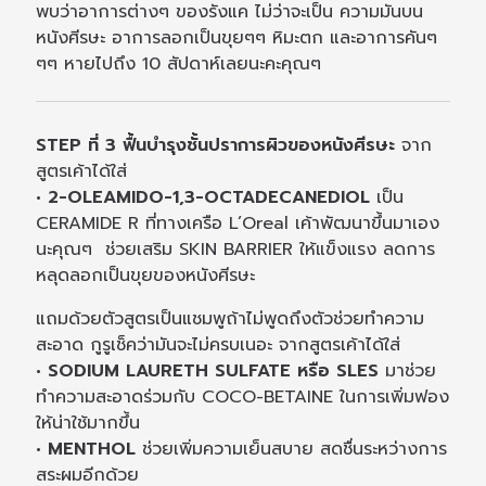
พบว่าอาการต่างๆ ของรังแค ไม่ว่าจะเป็น ความมันบน
หนังศีรษะ อาการลอกเป็นขุยๆๆ หิมะตก และอาการคันๆ
ๆๆ หายไปถึง 10 สัปดาห์เลยนะคะคุณๆ
STEP ที่ 3 ฟื้นบำรุงชั้นปราการผิวของหนังศีรษะ
จาก
สูตรเค้าได้ใส่
• 2-OLEAMIDO-1,3-OCTADECANEDIOL
เป็น
CERAMIDE R ที่ทางเครือ L’Oreal เค้าพัฒนาขึ้นมาเอง
นะคุณๆ ช่วยเสริม SKIN BARRIER ให้แข็งแรง ลดการ
หลุดลอกเป็นขุยของหนังศีรษะ
แถมด้วยตัวสูตรเป็นแชมพูถ้าไม่พูดถึงตัวช่วยทำความ
สะอาด กูรูเช็คว่ามันจะไม่ครบเนอะ จากสูตรเค้าได้ใส่
• SODIUM LAURETH SULFATE หรือ SLES
มาช่วย
ทำความสะอาดร่วมกับ COCO-BETAINE ในการเพิ่มฟอง
ให้น่าใช้มากขึ้น
• MENTHOL
ช่วยเพิ่มความเย็นสบาย สดชื่นระหว่างการ
สระผมอีกด้วย