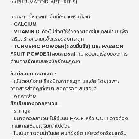
คะ(RHEUMATOID ARTHRITIS)
นอกจากนี้สารสกัดอื่นที่ใส่มาเสริมก็จะมี
• CALCIUM
• VITAMIN D
ก็จะไปช่วยให้ร่างกายดูดซึมแคลเซียม เพื่อ
เสริมสร้างความแข็งแรงของกระดูก
• TURMERIC POWDER(ผงขมิ้นชัน) และ PASSION
FRUIT POWDER(ผงเสาวรส)
ที่มาช่วยในเรื่องของการ
ต้านการอักเสบของข้ออีกนะคุณๆ
ข้อดีของคอลลาเจน :
• เน้นตอบโจทย์เรื่องปัญหากระดูก และข้อ โดยเฉพาะ
จากสารสำคัญที่ใส่มา ลดการอักเสบข้อได้
• พกพาง่าย
ข้อเสียของคอลลาเจน :
• ราคาสูง
• ขนาดคอลลาเจน ไม่ใช่แบบ HACP หรือ UC-II อาจต้อง
ทานแคลเซียมเสริมเข้าไปด้วย
• ไม่เน้นการเติมน้ำในข้อ คนที่ข้อฝืด เสียงดังกร๊อบแกร๊บ