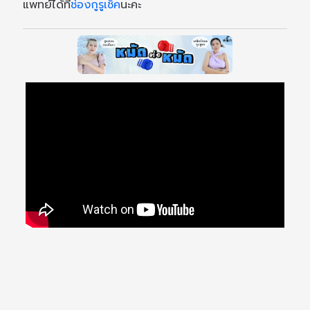
แพทย์ได้ที่
ช่องกูรูเช็ค
นะคะ