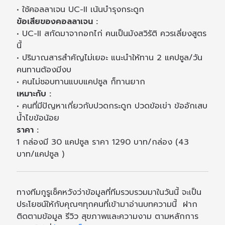
• ใช้คอลลาเจน UC-II เน้นบำรุงกระดูก
ข้อเสียของคอลลาเจน :
• UC-II สกัดมาจากอกไก่ คนเป็นมังสวิรัติ ควรเลี่ยงสูตร
นี้
• ปริมาณสารสำคัญไม่เยอะ แนะนำให้ทาน 2 แคปซูล/วัน
คนทานต้องมีงบ
• คนไม่ชอบทานแบบแคปซูล ก็ทานยาก
เหมาะกับ :
• คนที่มีปัญหาเกี่ยวกับปวดกระดูก ปวดข้อเข่า ข้ออักเสบ
น้ำไขข้อน้อย
ราคา :
1 กล่องมี 30 แคปซูล ราคา 1290 บาท/กล่อง (43
บาท/แคปซูล )
ทางทีมกูรูเช็คหวังว่าข้อมูลที่ทีมรวบรวมมาในวันนี้ จะเป็น
ประโยชน์ให้กับคุณๆทุกคนที่เข้ามาอ่านบทความนี้ ฝาก
ติดตามข้อมูล รีวิว สุขภาพและความงาม ตามหลักการ