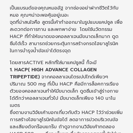
เป็นแบรนด์ของคุณหมออัฐ จากช่องอย่าฝากชีวิตไว้กับ
หมอ คุณๆน่าจะพอคุ้นอยู่เนอะ
จุดที่น่าสนใจคือ สูตรนี้เค้าทำออกมาในรูปแบบแคปซูล เพื่อ
สะดวกต่อการทาน และพกพาง่าย โดยใช้นวัตกรรม
HACP ที่ทำให้ขนาดของคอลลาเจนมีขนาดเล็กมาก ดูด
ซึมได้เร็ว สามารถช่วยกระตุ้นการสร้างกรดไฮยาลูโรนิค
ในการบำรุงน้ำข้อเข่าได้ตรงจุด
โดยสารACTIVE หลักที่ใส่มาแคปซูลนี้ ก็จะมี
1. HACP( HIGH ADVANCE COLLAGEN
TRIPEPTIDE)
จากคอลลาเจนไตรเปปไทด์เพียวๆ
ปริมาณ 500 mg ที่เป็น HACP คือมีการล็อคการเรียง
ตัวของคอลลาเจนทำให้มีขนาดเล็ก ดูดซึมเข้าสู่ร่างกาย
ได้ดีกว่าคอลลาเจนทั่วไป มีขนาดเล็กเพียง 140 นาโน
เมตร
ซึ่งตามงานวิจัยเค้าบอกเกี่ยวกับตัว HACP ไว้ว่าช่วยเพิ่ม
การสร้างไฮยาลูโรนิคในข้อได้ ลดอาการปวดบริเวณข้อ
และเสียงดังกร๊อบแกร๊บ ถ้าดูจากงานวิจัยเค้าทดลอง