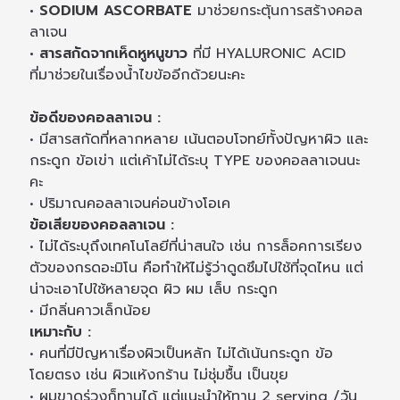
• SODIUM ASCORBATE
มาช่วยกระตุ้นการสร้างคอล
ลาเจน
• สารสกัดจากเห็ดหูหนูขาว
ที่มี HYALURONIC ACID
ที่มาช่วยในเรื่องน้ำไขข้ออีกด้วยนะคะ
ข้อดีของคอลลาเจน :
• มีสารสกัดที่หลากหลาย เน้นตอบโจทย์ทั้งปัญหาผิว และ
กระดูก ข้อเข่า แต่เค้าไม่ได้ระบุ TYPE ของคอลลาเจนนะ
คะ
• ปริมาณคอลลาเจนค่อนข้างโอเค
ข้อเสียของคอลลาเจน :
• ไม่ได้ระบุถึงเทคโนโลยีที่น่าสนใจ เช่น การล็อคการเรียง
ตัวของกรดอะมิโน คือทำให้ไม่รู้ว่าดูดซึมไปใช้ที่จุดไหน แต่
น่าจะเอาไปใช้หลายจุด ผิว ผม เล็บ กระดูก
• มีกลิ่นคาวเล็กน้อย
เหมาะกับ :
• คนที่มีปัญหาเรื่องผิวเป็นหลัก ไม่ได้เน้นกระดูก ข้อ
โดยตรง เช่น ผิวแห้งกร้าน ไม่ชุ่มชื้น เป็นขุย
• ผมขาดร่วงก็ทานได้ แต่แนะนำให้ทาน 2 serving /วัน