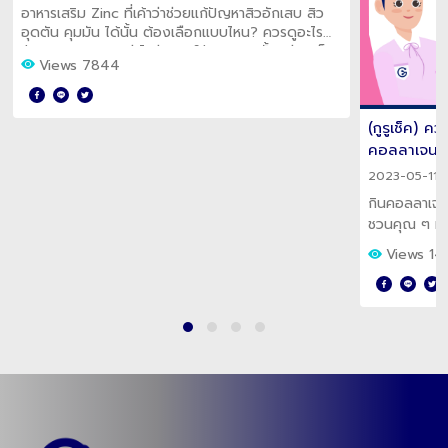
อาหารเสริม Zinc ที่เค้าว่าช่วยแก้ปัญหาสิวอักเสบ สิว
อุดตัน คุมมัน ได้นั้น ต้องเลือกแบบไหน? ควรดูอะไร
บ้าง? กินปริมาณเท่าไหร่? และใช้เวลานานมั้ยกว่าจะเห็น
Views 7844
ผล?
(กูรูเช็ค) ค
คอลลาเจนผิว
2023-05-11 
กินคอลลาเจนย
ชวนคุณ ๆ ทำค
กินแล้วขาวจริ
Views 14