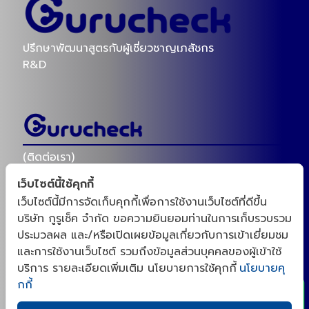
ปรึกษาพัฒนาสูตรกับผู้เชี่ยวชาญเภสัชกร
R&D
(ติดต่อเรา)
เว็บไซต์นี้ใช้คุกกี้
098-8259696
เว็บไซต์นี้มีการจัดเก็บคุกกี้เพื่อการใช้งานเว็บไซต์ที่ดีขึ้น
บริษัท กูรูเช็ค จำกัด ขอความยินยอมท่านในการเก็บรวบรวม
ID : @gurucheckacademy
ประมวลผล และ/หรือเปิดเผยข้อมูลเกี่ยวกับการเข้าเยี่ยมชม
x
gurucheck_academy@gurucheck.co.th
และการใช้งานเว็บไซต์ รวมถึงข้อมูลส่วนบุคคลของผู้เข้าใช้
บริการ รายละเอียดเพิ่มเติม นโยบายการใช้คุกกี้
นโยบายคุ
แบบฟอร์มการขอใช้สิทธิของเจ้าของข้อมูลส่วนบุคคล
กกี้