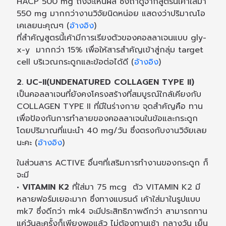
HACP 500 mg ถึงจะเห็นผล ซึ่งถ้าดูจากสูตรนี้เค้าใส่มา
550 mg มากกว่างานวิจัยนิดหน่อย แสดงว่าปริมาณโอ
เคเลยนะคุณๆ (
อ้างอิง
)
ที่สำคัญสูตรนี้เค้ามีการเรียงตัวของคอลลาเจนแบบ gly-
x-y มากกว่า 15% เพื่อให้สารสำคัญเข้าสู่กลุ่ม target
cell บริเวณกระดูกและข้อต่อได้ดี (
อ้างอิง
)
2. UC-II(UNDENATURED COLLAGEN TYPE II)
เป็นคอลลาเจนที่ยังคงโครงสร้างที่สมบูรณ์ใกล้เคียงกับ
COLLAGEN TYPE II ที่มีในร่างกาย จุดสำคัญคือ ทาน
เพื่อป้องกันการทำลายของคอลลาเจนในข้อและกระดูก
โดยปริมาณที่แนะนำ 40 mg/วัน ซึ่งตรงกับงานวิจัยเลย
นะคะ (
อ้างอิง
)
ในส่วนสาร ACTIVE อื่นๆที่เสริมการทำงานของกระดูก ก็
จะมี
• VITAMIN K2
ที่ใส่มา 75 mcg ตัว VITAMIN K2 มี
หลายฟอร์มเยอะมาก ซึ่งทางแบรนด์ เค้าใส่มาในรูปแบบ
mk7 ซึ่งดีกว่า mk4 จะมีประสิทธิภาพดีกว่า สามารถทาน
แค่วันละครั้งก็เพียงพอแล้ว ไม่ต้องทานเช้า กลางวัน เย็น