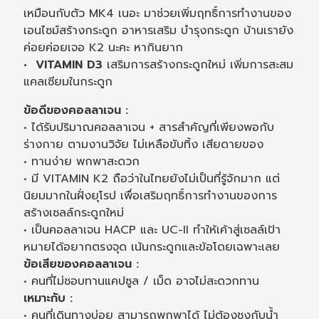
เหมือนกับตัว MK4 เนอะ มาช่วยเพิ่มฤทธิ์การทำงานของ
เอนไซม์สร้างกระดูก อาหารเสริม บำรุงกระดูก บ้านเรายัง
ค่อยค่อยเจอ K2 นะคะ หากินยาก
• VITAMIN D3
เสริมการสร้างกระดูกใหม่ เพิ่มการสะสม
แคลเซียมในกระดูก
ข้อดีของคอลลาเจน :
• ได้รับปริมาณคอลลาเจน + สารสำคัญที่เพียงพอกับ
ร่างกาย ตามงานวิจัย ไม่เหลือขับทิ้ง เสียดายของ
• ทานง่าย พกพาสะดวก
• มี VITAMIN K2 ถือว่าในไทยยังไม่เป็นที่รู้จักมาก แต่
นิยมมากในฝั่งยุโรป เพื่อเสริมฤทธิ์การทำงานของการ
สร้างเซลล์กระดูกใหม่
• เป็นคอลลาเจน HACP และ UC-II ทำให้เค้าสู่เซลล์เป้า
หมายได้อยากตรงจุด เน้นกระดูกและข้อโดยเฉพาะเลย
ข้อเสียของคอลลาเจน :
• คนที่ไม่ชอบทานแคปซูล / เม็ด อาจไม่สะดวกทาน
เหมาะกับ :
• คนที่เดินทางบ่อย สามารถพกพาได้ ไม่ต้องชงกับน้ำ