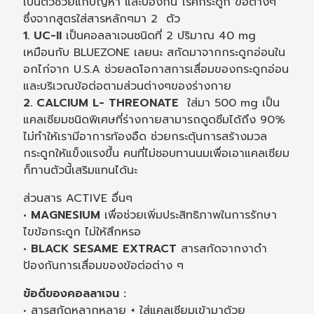
เป็นตัวช่วยแก้ปัญหา และป้องกัน โรคกระดูก ข้อต่างๆ
ซึ่งจากสูตรใส่สารหลักๆมา 2 ตัว
1. UC-II
เป็นคอลลาเจนชนิดที่ 2 ปริมาณ 40 mg
เหมือนกับ BLUEZONE เลยนะ สกัดมาจากกระดูกอ่อนใน
อกไก่จาก U.S.A ช่วยลดโอกาสการเสื่อมของกระดูกอ่อน
และบริเวณข้อต่อตามส่วนต่างๆของร่างกาย
2. CALCIUM L- THREONATE
ใส่มา 500 mg เป็น
แคลเซียมชนิดพิเศษที่ร่างกายสามารถดูดซึมได้ถึง 90%
ไม่ทำให้เรามีอาการท้องอืด ช่วยกระตุ้นการสร้างมวล
กระดูกให้แข็งแรงขึ้น คนที่ไม่ชอบทานนมเพื่อเอาแคลเซียม
ก็ทานตัวนี้เสริมแทนได้นะ
ส่วนสาร ACTIVE อื่นๆ
• MAGNESIUM
เพื่อช่วยเพิ่มประสิทธิภาพในการรักษา
ไขข้อกระดูก ไม่ให้สึกหรอ
• BLACK SESAME EXTRACT
สารสกัดจากงาดำ
ป้องกันการเสื่อมของข้อต่อต่าง ๆ
ข้อดีของคอลลาเจน :
• สารสกัดหลากหลาย + ใส่แคลเซียมเข้ามาด้วย