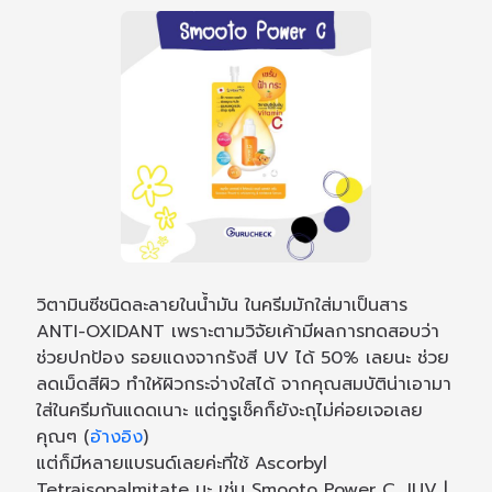
วิตามินซีชนิดละลายในน้ำมัน ในครีมมักใส่มาเป็นสาร
ANTI-OXIDANT เพราะตามวิจัยเค้ามีผลการทดสอบว่า
ช่วยปกป้อง รอยแดงจากรังสี UV ได้ 50% เลยนะ ช่วย
ลดเม็ดสีผิว ทำให้ผิวกระจ่างใสได้ จากคุณสมบัติน่าเอามา
ใส่ในครีมกันแดดเนาะ แต่กูรูเช็คก็ยังะถุไม่ค่อยเจอเลย
คุณๆ (
อ้างอิง
)
แต่ก็มีหลายแบรนด์เลยค่ะที่ใช้ Ascorbyl
Tetraisopalmitate นะ เช่น Smooto Power C, JUV |