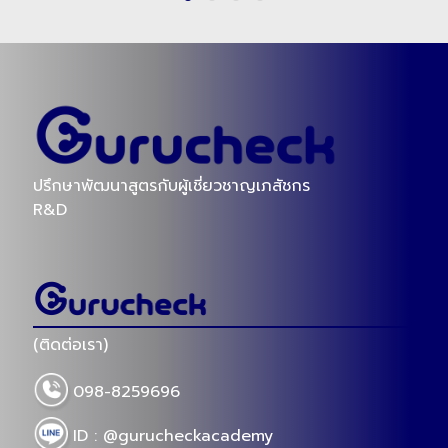
ปรึกษาพัฒนาสูตรกับผู้เชี่ยวชาญเภสัชกร
R&D
(ติดต่อเรา)
098-8259696
ID : @gurucheckacademy