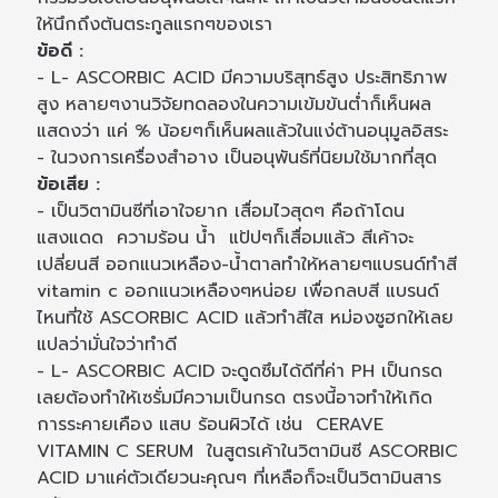
ให้นึกถึงต้นตระกูลแรกๆของเรา
ข้อดี :
- L- ASCORBIC ACID มีความบริสุทธ์สูง ประสิทธิภาพ
สูง หลายๆงานวิจัยทดลองในความเข้มข้นต่ำก็เห็นผล
แสดงว่า แค่ % น้อยๆก็เห็นผลแล้วในแง่ต้านอนุมูลอิสระ
- ในวงการเครื่องสำอาง เป็นอนุพันธ์ที่นิยมใช้มากที่สุด
ข้อเสีย :
- เป็นวิตามินซีที่เอาใจยาก เสื่อมไวสุดๆ คือถ้าโดน
แสงแดด ความร้อน น้ำ แป้ปๆก็เสื่อมแล้ว สีเค้าจะ
เปลี่ยนสี ออกแนวเหลือง-น้ำตาลทำให้หลายๆแบรนด์ทำสี
vitamin c ออกแนวเหลืองๆหน่อย เพื่อกลบสี แบรนด์
ไหนที่ใช้ ASCORBIC ACID แล้วทำสีใส หม่องซูฮกให้เลย
แปลว่ามั่นใจว่าทำดี
- L- ASCORBIC ACID จะดูดซึมได้ดีที่ค่า PH เป็นกรด
เลยต้องทำให้เซรั่มมีความเป็นกรด ตรงนี้อาจทำให้เกิด
การระคายเคือง แสบ ร้อนผิวได้ เช่น CERAVE
VITAMIN C SERUM ในสูตรเค้าในวิตามินซี ASCORBIC
ACID มาแค่ตัวเดียวนะคุณๆ ที่เหลือก็จะเป็นวิตามินสาร