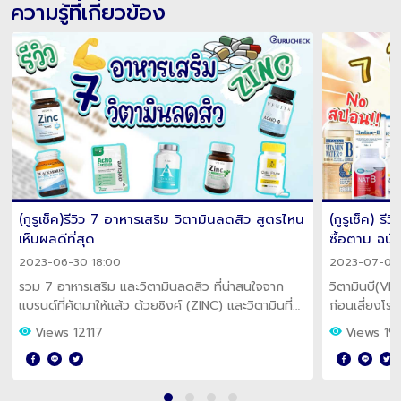
ความรู้ที่เกี่ยวข้อง
(กูรูเช็ค)รีวิว 7 อาหารเสริม วิตามินลดสิว สูตรไหน
(กูรูเช็ค) รี
เห็นผลดีที่สุด
ซื้อตาม ฉบ
2023-06-30 18:00
2023-07-05 
รวม 7 อาหารเสริม และวิตามินลดสิว ที่น่าสนใจจาก
วิตามินบี(VIT
แบรนด์ที่คัดมาให้แล้ว ด้วยซิงค์ (ZINC) และวิตามินที่
ก่อนเสี่ยงโรค
เป็นตัวช่วยดูแลปัญหาสิว ผิวมัน ที่กวนใจ
Views 12117
Views 19