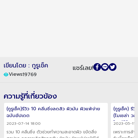
เขียนโดย : กูรูเช็ค
แชร์เลย!
Views
19769
ความรู้ที่เกี่ยวข้อง
(กูรูเช็ค)รีวิว 10 คลีนซิ่งลดสิว ผิวมัน ผิวแพ้ง่าย
(กูรูเช็ค) ร
ฉบับอัปเดต
(ไมเซล่า วอ
โยน!!??
2023-07-14 18:00
2023-05-11 
รวม 10 คลีนซิ่ง ตัวช่วยทำความสะอาดผิว ขจัดสิ่ง
เพราะการล้างห