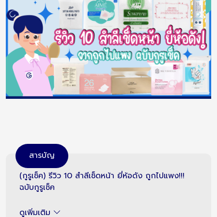
สารบัญ
(กูรูเช็ค) รีวิว 10 สำลีเช็ดหน้า ยี่ห้อดัง ถูกไปแพง!!!
ฉบับกูรูเช็ค
ดูเพิ่มเติม