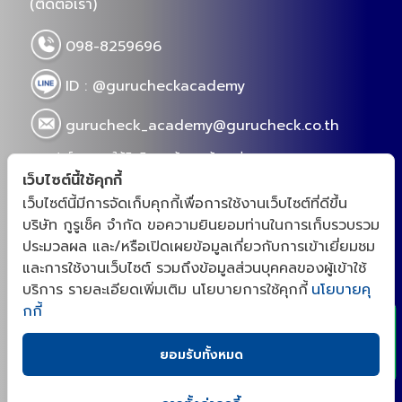
(ติดต่อเรา)
098-8259696
ID : @gurucheckacademy
gurucheck_academy@gurucheck.co.th
แบบฟอร์มการขอใช้สิทธิของเจ้าของข้อมูลส่วนบุคคล
เว็บไซต์นี้ใช้คุกกี้
เว็บไซต์นี้มีการจัดเก็บคุกกี้เพื่อการใช้งานเว็บไซต์ที่ดีขึ้น
บริษัท กูรูเช็ค จำกัด ขอความยินยอมท่านในการเก็บรวบรวม
“กูรูเช็คสร้างชุมชนสำหรับเจ้าของเเบรนด์ และโรงงาน
ประมวลผล และ/หรือเปิดเผยข้อมูลเกี่ยวกับการเข้าเยี่ยมชม
OEM จากความต้องการจริงของตลาดอาหารเสริม สกิน
x
และการใช้งานเว็บไซต์ รวมถึงข้อมูลส่วนบุคคลของผู้เข้าใช้
เเคร์ และผู้บริโภค ด้วยประสบการณ์ตรงในการเป็นผู้รีวิว
บริการ รายละเอียดเพิ่มเติม นโยบายการใช้คุกกี้
นโยบายคุ
เราจึงตั้งใจเป็นที่ปรึกษา พัฒนาสูตร(NPD)ให้กับเจ้าของ
กกี้
เเบรนด์ เเละเป็นแพลตฟอร์มที่รวมโรงงาน OEM ที่มีความ
เก่งในเเต่ละด้านไว้ ให้ตอบโจทย์การผลิตอาหารเสริม สกิน
ยอมรับทั้งหมด
เเคร์ ที่ออกฤทธิ์ได้จริงตามงานวิจัย ซึ่งเป็นนโยบายหลัก
ของเรา เพื่อยกระดับวงการอาหารเสริม สกินเเคร์ของ