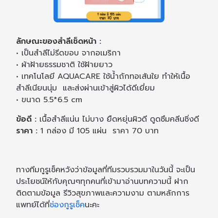
ลักษณะของสำลีเช็ดหน้า :
• เป็นสำลีไม่รีดขอบ จากอเมริกา
• ผ้าฝ้ายธรรมชาติ ใช้ฝ้ายยาว
• เทคโนโลยี AQUACARE ใช้น้ำถักทอเส้นใย ทำให้เนื้อ
สำลีเนียนนุ่ม และส่งผ่านเข้าสู่ผิวได้ดีเยี่ยม
• ขนาด 5.5*6.5 cm
ข้อดี :
เนื้อสำลีแน่น ไม่บาง ยืดหยุ่นผิวดี ดูดซึมคลีนซิ่งดี
ราคา :
1 กล่อง มี 105 แผ่น ราคา 70 บาท
ทางทีมกูรูเช็คหวังว่าข้อมูลที่ทีมรวบรวมมาในวันนี้ จะเป็น
ประโยชน์ให้กับคุณๆทุกคนที่เข้ามาอ่านบทความนี้ ฝาก
ติดตามข้อมูล รีวิวสุขภาพและความงาม ตามหลักการ
แพทย์ได้ที่
ช่องกูรูเช็ค
นะคะ