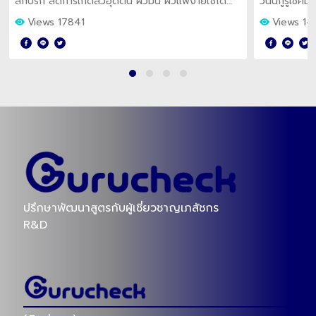
สกปรก ลดการเกิดสิวอุดตัน ผิวมัน ผิวแพ้ง่ายใช้ได้
วันนี้กูรูเช็
อยากรู้ว่ามีตัวไหนบ้าง มาดูกัน
Water เช็ดสะ
Views 17841
Views 14
ปรึกษาพัฒนาสูตรกับผู้เชี่ยวชาญเภสัชกร
R&D