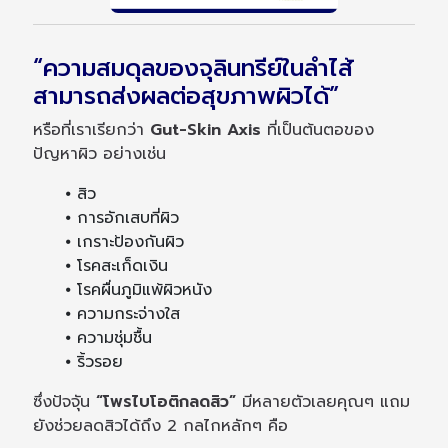
“ความสมดุลของจุลินทรีย์ในลำไส้
สามารถส่งผลต่อสุขภาพผิวได้”
หรือที่เราเรียกว่า
Gut-Skin Axis
ที่เป็นต้นตอของ
ปัญหาผิว อย่างเช่น
⦁ สิว
⦁ การอักเสบที่ผิว
⦁ เกราะป้องกันผิว
⦁ โรคสะเก็ดเงิน
⦁ โรคผื่นภูมิแพ้ผิวหนัง
⦁ ความกระจ่างใส
⦁ ความชุ่มชื้น
⦁ ริ้วรอย
ซึ่งปัจจุัน
“โพรไบโอติกลดสิว”
มีหลายตัวเลยคุณๆ แถม
ยังช่วยลดสิวได้ถึง 2 กลไกหลักๆ คือ