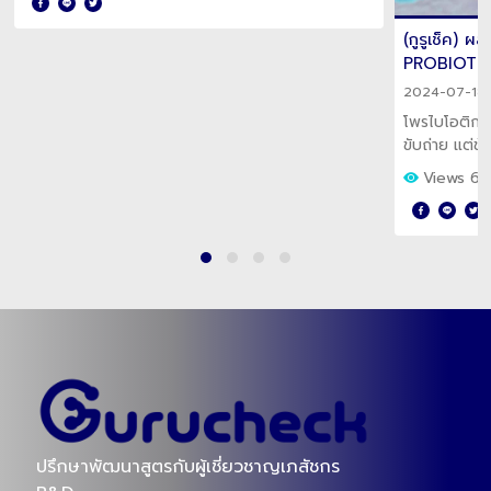
(กูรูเช็ค) ทำความรู้จัก Pro Pre Syn Post Para
(กูรูเช็ค) 
เเตกต่างกันยังไง?
PROBIOTIC
2025-10-20 10:30
2024-07-18 
ชี้ชัดความเเตกต่างของ Probiotic Prebiotic
โพรไบโอติก อา
Synbiotic Postbiotic Parabiotic สังคมจุลินทรีย์ใน
ขับถ่าย แต่ข้อ
ลำไส้ ตัวไหนสำคัญ ทำหน้าที่ยังไง?
รวมมาให้แล้ว 
Views 2538
Views 6
ปรึกษาพัฒนาสูตรกับผู้เชี่ยวชาญเภสัชกร