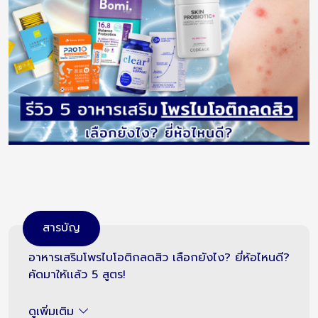
สารบัญ
อาหารเสริมโพรไบโอติกลดสิว เลือกยังไง? ยี่ห้อไหนดี?
คัดมาให้เเล้ว 5 สูตร!
ดูเพิ่มเติม