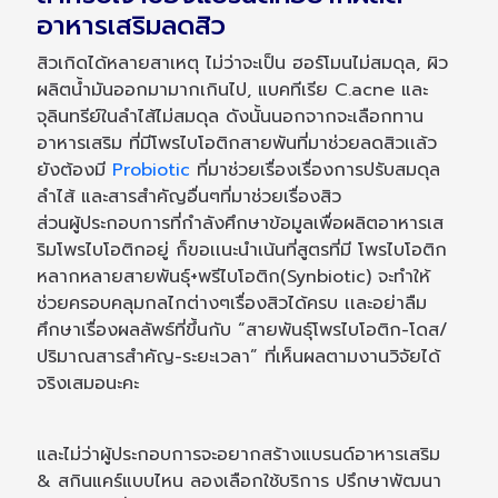
อาหารเสริมลดสิว
สิวเกิดได้หลายสาเหตุ ไม่ว่าจะเป็น ฮอร์โมนไม่สมดุล, ผิว
ผลิตน้ำมันออกมามากเกินไป, แบคทีเรีย C.acne และ
จุลินทรีย์ในลำไส้ไม่สมดุล ดังนั้นนอกจากจะเลือกทาน
อาหารเสริม ที่มีโพรไบโอติกสายพันที่มาช่วยลดสิวเเล้ว
ยังต้องมี
Probiotic
ที่มาช่วยเรื่องเรื่องการปรับสมดุล
ลำไส้ และสารสำคัญอื่นๆที่มาช่วยเรื่องสิว
ส่วนผู้ประกอบการที่กำลังศึกษาข้อมูลเพื่อผลิตอาหารเส
ริมโพรไบโอติกอยู่ ก็ขอเเนะนำเน้นที่สูตรที่มี โพรไบโอติก
หลากหลายสายพันธุ์+พรีไบโอติก(Synbiotic) จะทำให้
ช่วยครอบคลุมกลไกต่างๆเรื่องสิวได้ครบ เเละอย่าลืม
ศึกษาเรื่องผลลัพธ์ที่ขึ้นกับ “สายพันธุ์โพรไบโอติก-โดส/
ปริมาณสารสำคัญ-ระยะเวลา” ที่เห็นผลตามงานวิจัยได้
จริงเสมอนะคะ
และไม่ว่าผู้ประกอบการจะอยากสร้างแบรนด์อาหารเสริม
& สกินแคร์แบบไหน ลองเลือกใช้บริการ ปรึกษาพัฒนา