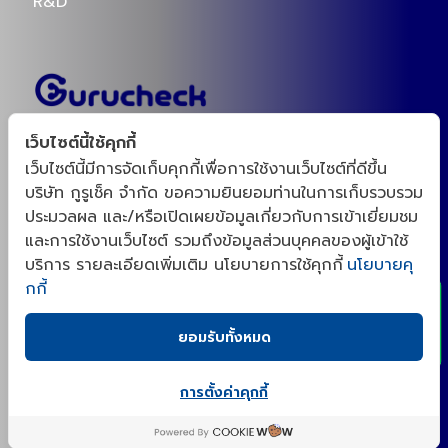
R&D
(ติดต่อเรา)
เว็บไซต์นี้ใช้คุกกี้
เว็บไซต์นี้มีการจัดเก็บคุกกี้เพื่อการใช้งานเว็บไซต์ที่ดีขึ้น
098-8259696
บริษัท กูรูเช็ค จำกัด ขอความยินยอมท่านในการเก็บรวบรวม
ประมวลผล และ/หรือเปิดเผยข้อมูลเกี่ยวกับการเข้าเยี่ยมชม
ID : @gurucheckacademy
x
และการใช้งานเว็บไซต์ รวมถึงข้อมูลส่วนบุคคลของผู้เข้าใช้
บริการ รายละเอียดเพิ่มเติม นโยบายการใช้คุกกี้
นโยบายคุ
gurucheck_academy@gurucheck.co.th
กกี้
แบบฟอร์มการขอใช้สิทธิของเจ้าของข้อมูลส่วนบุคคล
ยอมรับทั้งหมด
การตั้งค่าคุกกี้
“กูรูเช็คสร้างชุมชนสำหรับเจ้าของเเบรนด์ และโรงงาน
OEM จากความต้องการจริงของตลาดอาหารเสริม สกิน
เเคร์ และผู้บริโภค ด้วยประสบการณ์ตรงในการเป็นผู้รีวิว