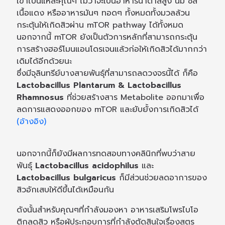
เข้าไปนี่แหละคุณๆ ไม่ว่าจะเป็นอาหารน้ำตาลสูง นม ชีส
เนื้อแดง หรืออาหารมันๆ ทอดๆ ทั้งหมดทั้งมวลล้วน
กระตุ้นให้เกิดสิวผ่าน mTOR pathway ได้ทั้งหมด
นอกจากนี้ mTOR ยังเป็นตัวการหลักที่สามารถกระตุ้น
การสร้างฮอร์โมนแอนโดรเจนแล้วก่อให้เกิดสิวได้มากกว่า
เดิมได้อีกด้วยนะ
ซึ่งมีจุลินทรีย์บางสายพันธุ์ที่สามารถลดวงจรนี้ได้ ก็คือ
Lactobacillus Plantarum & Lactobacillus
Rhamnosus
ที่ช่วยสร้างสาร Metabolite ออกมาเพื่อ
ลดการแสดงออกของ mTOR และยับยั้งการเกิดสิวได้
(อ้างอิง)
นอกจากนี้ก็ยังมีผลการทดสอบทางคลินิกที่พบว่าสาย
พันธุ์
Lactobacillus acidophilus
และ
Lactobacillus bulgaricus
ก็มีส่วนช่วยลดอาการของ
สิวอักเสบให้ดีขึ้นได้เหมือนกัน
ดังนั้นสำหรับคุณๆที่กำลังมองหา อาหารเสริมโพรไบโอ
ติกลดสิว หรือผู้ประกอบการที่กำลังตัดสินใจเรื่องสูตร