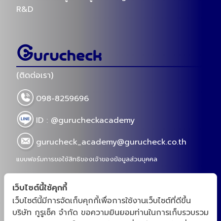
R&D
(ติดต่อเรา)
098-8259696
ID : @gurucheckacademy
gurucheck_academy@gurucheck.co.th
แบบฟอร์มการขอใช้สิทธิของเจ้าของข้อมูลส่วนบุคคล
เว็บไซต์นี้ใช้คุกกี้
เว็บไซต์นี้มีการจัดเก็บคุกกี้เพื่อการใช้งานเว็บไซต์ที่ดีขึ้น
“กูรูเช็คสร้างชุมชนสำหรับเจ้าของเเบรนด์ และโรงงาน
บริษัท กูรูเช็ค จำกัด ขอความยินยอมท่านในการเก็บรวบรวม
OEM จากความต้องการจริงของตลาดอาหารเสริม สกิน