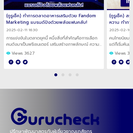
(กูรูเช็ค) ทำการตลาดอาหารเสริมด้วย Fandom
(กูรูเช็ค) 
Marketing แบรนด์ปังด้วยพลังแฟนคลับ!
หวาน ทำการ
2025-02-11 16:30
2025-02-10 
การแข่งขันในตลาดยุคนี้ หนึ่งสิ่งที่สำคัญคือการเลือก
คนไทยนิยมทา
คนดังมาเป็นพรีเซนเตอร์ เสริมสร้างภาพลักษณ์ ความ
แต่ก็เริ่มหัน
มั่นใจให้กับแบรนด์อาหารเสริม ช่วยให้เป็นที่รู้จักมากขึ้น
เสริมที่มีรสช
Views 3627
Views 3
ปรึกษาพัฒนาสูตรกับผู้เชี่ยวชาญเภสัชกร